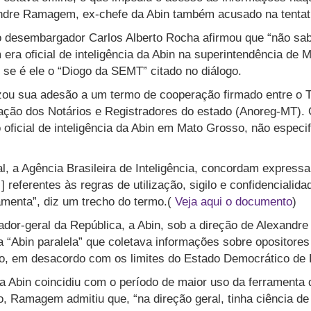
andre Ramagem, ex-chefe da Abin também acusado na tentat
o desembargador Carlos Alberto Rocha afirmou que “não sab
ra oficial de inteligência da Abin na superintendência de 
 se é ele o “Diogo da SEMT” citado no diálogo.
zou sua adesão a um termo de cooperação firmado entre o Tr
ação dos Notários e Registradores do estado (Anoreg-MT).
oficial de inteligência da Abin em Mato Grosso, não especif
al, a Agência Brasileira de Inteligência, concordam expres
 referentes às regras de utilização, sigilo e confidencialid
amenta”, diz um trecho do termo.(
Veja aqui o documento
)
dor-geral da República, a Abin, sob a direção de Alexand
a “Abin paralela” que coletava informações sobre opositores
ro, em desacordo com os limites do Estado Democrático de D
Abin coincidiu com o período de maior uso da ferramenta d
 Ramagem admitiu que, “na direção geral, tinha ciência de