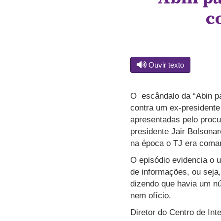
c
Ouvir texto
O escândalo da “Abin pa
contra um ex-presidente
apresentadas pelo procu
presidente Jair Bolsona
na época o TJ era coma
O episódio evidencia o u
de informações, ou sej
dizendo que havia um nú
nem ofício.
Diretor do Centro de Int