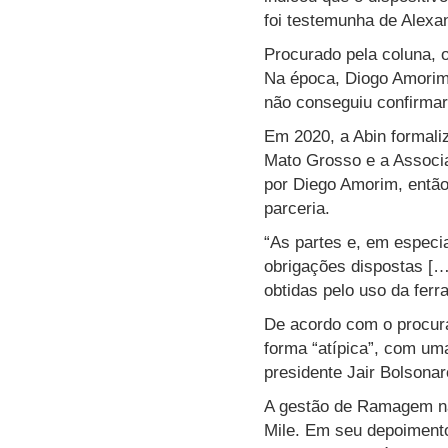
foi testemunha de Alex
Procurado pela coluna, 
Na época, Diogo Amorim e
não conseguiu confirmar
Em 2020, a Abin formali
Mato Grosso e a Associ
por Diego Amorim, então 
parceria.
“As partes e, em especi
obrigações dispostas […]
obtidas pelo uso da ferr
De acordo com o procura
forma “atípica”, com um
presidente Jair Bolsona
A gestão de Ramagem na 
Mile.
Em seu depoimento,