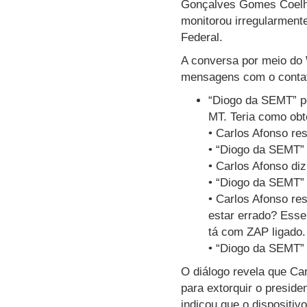
Gonçalves Gomes Coelho 
monitorou irregularmente
Federal.
A conversa por meio do 
mensagens com o contat
“Diogo da SEMT” pe
MT. Teria como obt
• Carlos Afonso re
• “Diogo da SEMT” 
• Carlos Afonso di
• “Diogo da SEMT” 
• Carlos Afonso re
estar errado? Esse
tá com ZAP ligado.
• “Diogo da SEMT” f
O diálogo revela que Ca
para extorquir o preside
indicou que o dispositiv