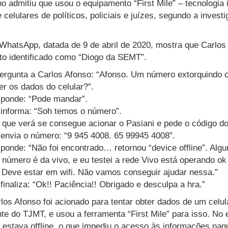
admitiu que usou o equipamento “First Mile” – tecnologia 
 celulares de políticos, policiais e juízes, segundo a invest
WhatsApp, datada de 9 de abril de 2020, mostra que Carlos
o identificado como “Diogo da SEMT”.
rgunta a Carlos Afonso: “Afonso. Um número extorquindo o
er os dados do celular?”.
sponde: “Pode mandar”.
informa: “Soh temos o número”.
z que verá se consegue acionar o Pasiani e pede o código d
envia o número: “9 945 4008. 65 99945 4008”.
sponde: “Não foi encontrado… retornou “device offline”. Al
 número é da vivo, e eu testei a rede Vivo está operando ok
 Deve estar em wifi. Não vamos conseguir ajudar nessa.”
inaliza: “Ok!! Paciência!! Obrigado e desculpa a hra.”
rlos Afonso foi acionado para tentar obter dados de um cel
nte do TJMT, e usou a ferramenta “First Mile” para isso. No 
o estava offline, o que impediu o acesso às informações na