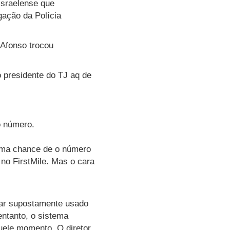
israelense que
igação da Polícia
 Afonso trocou
 presidente do TJ aq de
o número.
guma chance de o número
 no FirstMile. Mas o cara
ular supostamente usado
entanto, o sistema
quele momento. O diretor