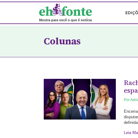
EDIÇ
Mostra para você o que é notícia
Colunas
Rach
espa
Por
Adr
Encerra
disputa
definid
Leia Ma