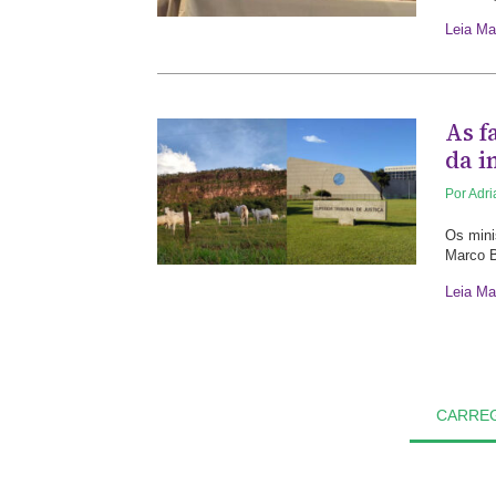
Leia Ma
As f
da i
Por
Adr
Os mini
Marco B
Leia Ma
CARRE