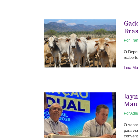
Gado
Bras
Por
Fran
O Depar
reabert
Leia Ma
Jaym
Mau
Por
Adr
O senad
para via
conven