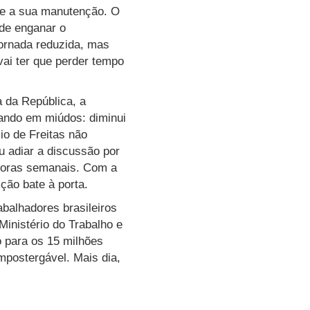
de a sua manutenção. O
ode enganar o
jornada reduzida, mas
vai ter que perder tempo
a da República, a
cando em miúdos: diminui
io de Freitas não
u adiar a discussão por
2 horas semanais. Com a
ição bate à porta.
abalhadores brasileiros
Ministério do Trabalho e
 para os 15 milhões
mpostergável. Mais dia,