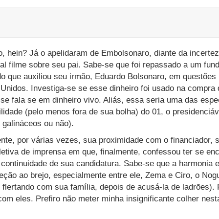
vio, hein? Já o apelidaram de Embolsonaro, diante da incertez
al filme sobre seu pai. Sabe-se que foi repassado a um fun
do que auxiliou seu irmão, Eduardo Bolsonaro, em questões 
 Unidos. Investiga-se se esse dinheiro foi usado na compra
e fala se em dinheiro vivo. Aliás, essa seria uma das espec
ilidade (pelo menos fora de sua bolha) do 01, o presidenciáv
 galináceos ou não).
e, por várias vezes, sua proximidade com o financiador, 
oletiva de imprensa em que, finalmente, confessou ter se e
 continuidade de sua candidatura. Sabe-se que a harmonia e
eção ao brejo, especialmente entre ele, Zema e Ciro, o Nog
flertando com sua família, depois de acusá-la de ladrões). 
com eles. Prefiro não meter minha insignificante colher nes