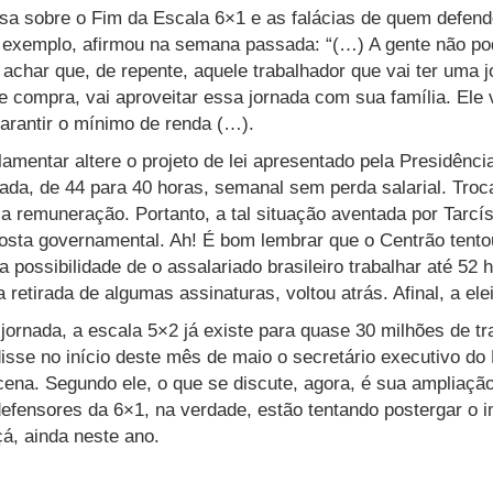
rsa sobre o Fim da Escala 6×1 e as falácias de quem defen
r exemplo, afirmou na semana passada: “(…) A gente não p
 achar que, de repente, aquele trabalhador que vai ter uma 
e compra, vai aproveitar essa jornada com sua família. Ele 
garantir o mínimo de renda (…).
amentar altere o projeto de lei apresentado pela Presidênci
rnada, de 44 para 40 horas, semanal sem perda salarial. Tro
a remuneração. Portanto, a tal situação aventada por Tarcís
posta governamental. Ah! É bom lembrar que o Centrão tento
a possibilidade de o assalariado brasileiro trabalhar até 5
 retirada de algumas assinaturas, voltou atrás. Afinal, a ele
jornada, a escala 5×2 já existe para quase 30 milhões de tr
isse no início deste mês de maio o secretário executivo do 
na. Segundo ele, o que se discute, agora, é sua ampliação
defensores da 6×1, na verdade, estão tentando postergar o i
çá, ainda neste ano.