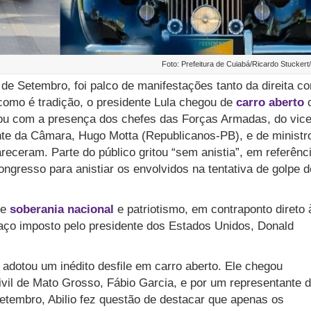
Foto: Prefeitura de Cuiabá/Ricardo Stuckert
e Setembro, foi palco de manifestações tanto da direita c
como é tradição, o presidente Lula chegou de
carro aberto
tou com a presença dos chefes das Forças Armadas, do vice
nte da Câmara, Hugo Motta (Republicanos-PB), e de ministr
eceram. Parte do público gritou “sem anistia”, em referênc
ngresso para anistiar os envolvidos na tentativa de golpe d
de
soberania nacional
e patriotismo, em contraponto direto 
ifaço imposto pelo presidente dos Estados Unidos, Donald
) adotou um inédito desfile em carro aberto. Ele chegou
vil de Mato Grosso, Fábio Garcia, e por um representante 
etembro, Abilio fez questão de destacar que apenas os