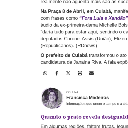
realmente não aguenta mais são as suc
Na Praça 8 de Abril, em Cuiabá,
manife
com frases como
“Fora Lula e Xandão”
áudio da ex-primeira-dama Michelle Bolso
“daria tudo para estar aqui, sentindo o
deputados Coronel Assis (União), Elizeu
(Republicanos). (RDnews)
O prefeito de Cuiabá
transformou o ato 
candidatura de Janaina Riva. A fala expõe
COLUNA
Francisca Medeiros
Informações que unem o campo e a cid
Quando o prato revela desigual
Em algumas regiões, faltam frutas, legu