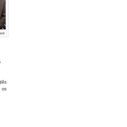
sil
s
glês
 os