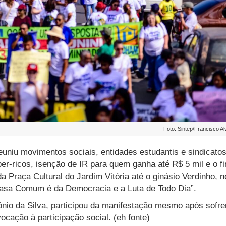
Foto: Sintep/Francisco A
euniu movimentos sociais, entidades estudantis e sindicato
per-ricos, isenção de IR para quem ganha até R$ 5 mil e o f
a Praça Cultural do Jardim Vitória até o ginásio Verdinho, n
Casa Comum é da Democracia e a Luta de Todo Dia”.
nio da Silva, participou da manifestação mesmo após sofre
cação à participação social. (eh fonte)