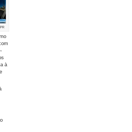
/PR
omo
com
-
os
ia à
e
à
do