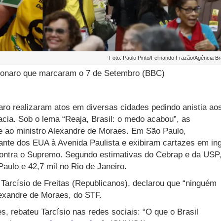
Foto: Paulo Pinto/Fernando Frazão/Agência Bra
onaro que marcaram o 7 de Setembro (BBC)
aro realizaram atos em diversas cidades pedindo anistia ao
cia. Sob o lema “Reaja, Brasil: o medo acabou”, as
e ao ministro Alexandre de Moraes. Em São Paulo,
ante dos EUA à Avenida Paulista e exibiram cartazes em in
ontra o Supremo. Segundo estimativas do Cebrap e da USP,
aulo e 42,7 mil no Rio de Janeiro.
 Tarcísio de Freitas (Republicanos), declarou que “ninguém
exandre de Moraes, do STF.
, rebateu Tarcísio nas redes sociais: “O que o Brasil