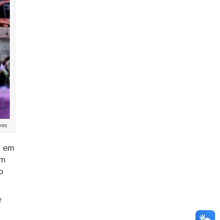
lves
s em
im
o
r