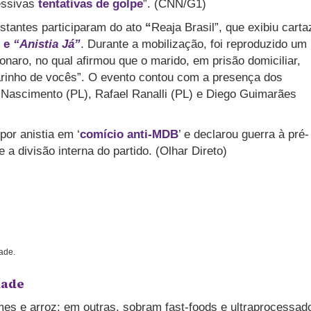
essivas
tentativas de golpe
”.
(CNN/G1)
stantes participaram do ato
“
Reaja Brasil”, que exibiu cart
e
“Anistia Já”
. Durante a mobilização, foi reproduzido um
naro, no qual afirmou que o marido, em prisão domiciliar,
 carinho de vocês”. O evento contou com a presença dos
 Nascimento (PL), Rafael Ranalli (PL) e Diego Guimarães
por anistia em ‘
comício anti-MDB
’ e declarou guerra à pré-
 a divisão interna do partido. (Olhar Direto)
ade.
dade
mes e arroz; em outras, sobram fast-foods e ultraprocessad