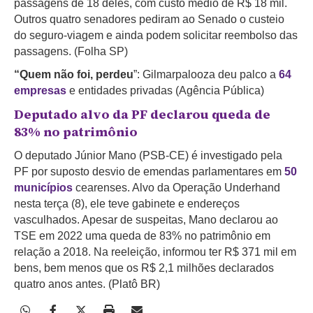
passagens de 18 deles, com custo médio de R$ 18 mil.
Outros quatro senadores pediram ao Senado o custeio
do seguro-viagem e ainda podem solicitar reembolso das
passagens. (Folha SP)
“Quem não foi, perdeu
”: Gilmarpalooza deu palco a
64
empresas
e entidades privadas (Agência Pública)
Deputado alvo da PF declarou queda de
83% no patrimônio
O deputado Júnior Mano (PSB-CE) é investigado pela
PF por suposto desvio de emendas parlamentares em
50
municípios
cearenses. Alvo da Operação Underhand
nesta terça (8), ele teve gabinete e endereços
vasculhados. Apesar de suspeitas, Mano declarou ao
TSE em 2022 uma queda de 83% no patrimônio em
relação a 2018. Na reeleição, informou ter R$ 371 mil em
bens, bem menos que os R$ 2,1 milhões declarados
quatro anos antes. (Platô BR)