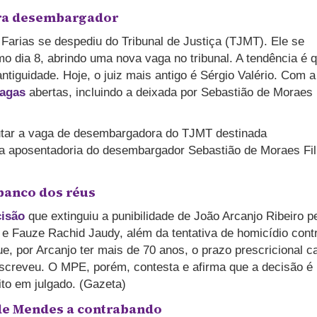
ara desembargador
arias se despediu do Tribunal de Justiça (TJMT). Ele se
o dia 8, abrindo uma nova vaga no tribunal. A tendência é 
antiguidade. Hoje, o juiz mais antigo é Sérgio Valério. Com a
vagas
abertas, incluindo a deixada por Sebastião de Moraes
utar a vaga de desembargadora do TJMT destinada
a aposentadoria do desembargador Sebastião de Moraes Fil
 banco dos réus
cisão
que extinguiu a punibilidade de João Arcanjo Ribeiro p
 e Fauze Rachid Jaudy, além da tentativa de homicídio cont
ue, por Arcanjo ter mais de 70 anos, o prazo prescricional ca
escreveu.
O MPE, porém, contesta e afirma que a decisão é
to em julgado. (Gazeta)
 de Mendes a
contrabando