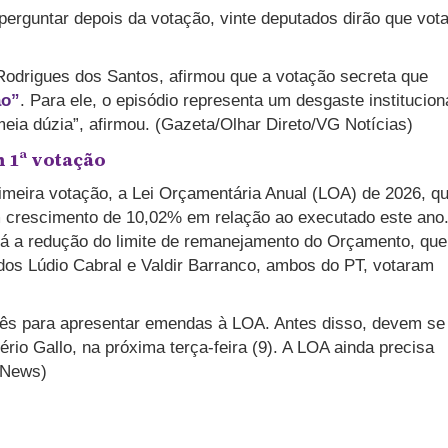
perguntar depois da votação, vinte deputados dirão que vot
Rodrigues dos Santos, afirmou que a votação secreta que
ão”
. Para ele, o episódio representa um desgaste institucion
eia dúzia”, afirmou. (Gazeta/Olhar Direto/VG Notícias)
m 1ª votação
imeira votação, a Lei Orçamentária Anual (LOA) de 2026, q
m crescimento de 10,02% em relação ao executado este ano
tá a redução do limite de remanejamento do Orçamento, que
os Lúdio Cabral e Valdir Barranco, ambos do PT, votaram
mês para apresentar emendas à LOA. Antes disso, devem se
rio Gallo, na próxima terça-feira (9). A LOA ainda precisa
aNews)