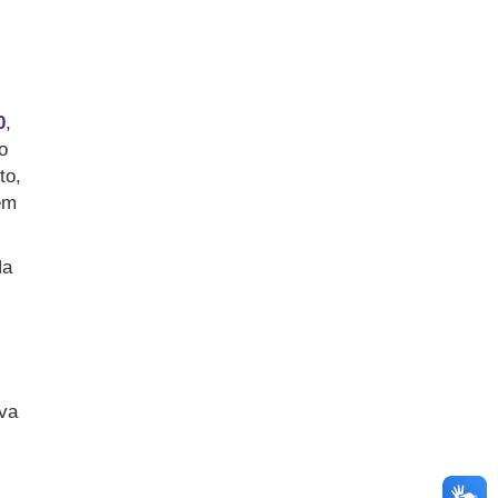
0
,
o
to,
em
Na
va