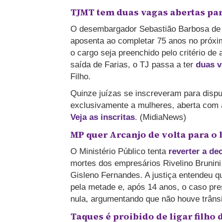
TJMT tem duas vagas abertas p
O desembargador Sebastião Barbosa de F
aposenta ao completar 75 anos no próxim
o cargo seja preenchido pelo critério de 
saída de Farias, o TJ passa a ter
duas 
Filho.
Quinze juízas se inscreveram para disp
exclusivamente a mulheres, aberta com 
Veja as inscritas
. (MidiaNews)
MP quer Arcanjo de volta para o
O Ministério Público tenta
reverter a de
mortes dos empresários Rivelino Brunini
Gisleno Fernandes.
A justiça entendeu q
pela metade e, após 14 anos, o caso pr
nula, argumentando que não houve trânsi
Taques é proibido de ligar filho