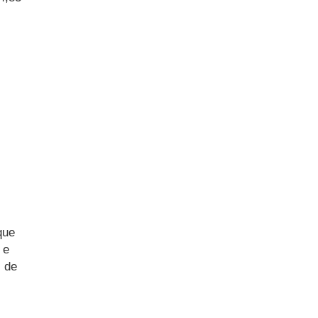
que
 e
s de