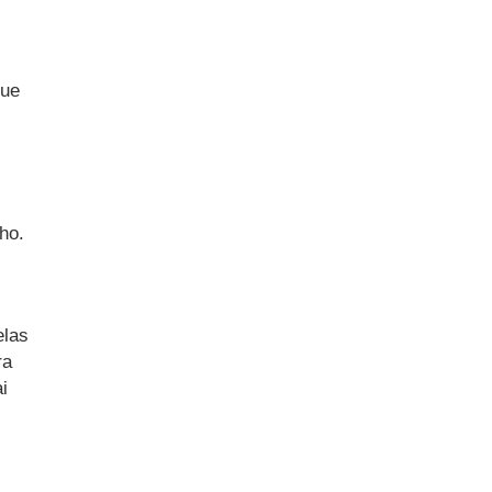
que
ho.
elas
ra
i