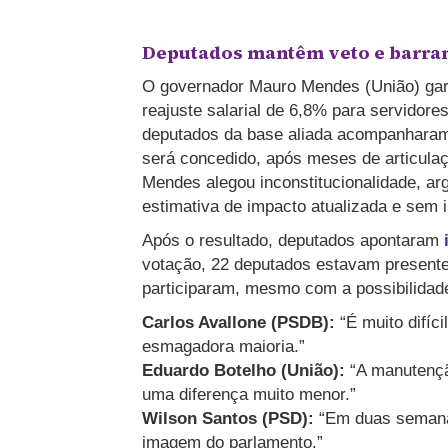
Deputados mantêm veto e barram
O governador Mauro Mendes (União) gara
reajuste salarial de 6,8% para servidore
deputados da base aliada acompanharam
será concedido, após meses de articulaçõ
Mendes alegou inconstitucionalidade, a
estimativa de impacto atualizada e sem i
Após o resultado, deputados apontaram
votação, 22 deputados estavam present
participaram, mesmo com a possibilidade
Carlos Avallone (PSDB):
“É muito difíc
esmagadora maioria.”
Eduardo Botelho (União):
“A manutençã
uma diferença muito menor.”
Wilson Santos (PSD):
“Em duas semanas
imagem do parlamento.”