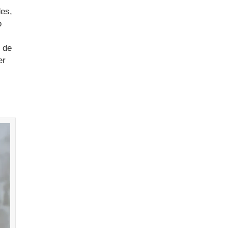
des,
o
 de
er