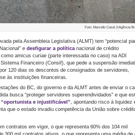
Foto: Marcello Casal JrAgência Br
ovada pela Assembleia Legislativa (ALMT) tem “potencial pa
Nacional” e
desfigurar a política
nacional de crédito
r como amicus curiae (parte interessada no caso) na ADI
 Sistema Financeiro (Consif), que pede a suspensão imedia
por 120 dias os descontos de consignados de servidores,
e às instituições financeiras.
stações do BC, do governo e da ALMT antes de enviar o ca
da busca “proteger servidores superendividados” e que es
e
“oportunista e injustificável”
, apontando risco à liquidez 
ta que o estado invadiu competência da União sobre crédit
m contratos em vigor, o que representa 60% dos 104 mil
de 300 mil contratos ativos, o que representa uma média de 