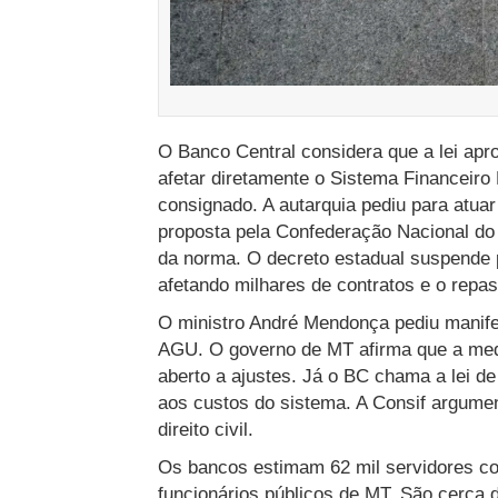
O Banco Central considera que a lei apr
afetar diretamente o Sistema Financeiro 
consignado. A autarquia pediu para atua
proposta pela Confederação Nacional do
da norma. O decreto estadual suspende 
afetando milhares de contratos e o repass
O ministro André Mendonça pediu manife
AGU. O governo de MT afirma que a medi
aberto a ajustes. Já o BC chama a lei d
aos custos do sistema. A Consif argumen
direito civil.
Os bancos estimam 62 mil servidores co
funcionários públicos de MT. São cerca 