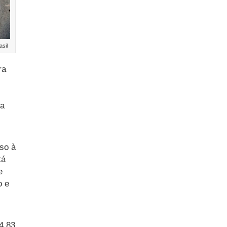
asil
ra
ta
so à
tá
e
o e
4,83