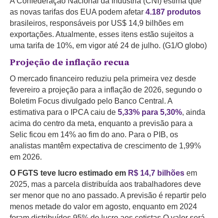
A Confederação Nacional da Indústria (CNI) estima que
as novas tarifas dos EUA podem afetar
4.187 produtos
brasileiros, responsáveis por US$ 14,9 bilhões em
exportações. Atualmente, esses itens estão sujeitos a
uma tarifa de 10%, em vigor até 24 de julho. (G1/O globo)
Projeção de inflação recua
O mercado financeiro reduziu pela primeira vez desde
fevereiro a projeção para a inflação de 2026, segundo o
Boletim Focus divulgado pelo Banco Central. A
estimativa para o IPCA caiu de
5,33% para 5,30%
, ainda
acima do centro da meta, enquanto a previsão para a
Selic ficou em 14% ao fim do ano. Para o PIB, os
analistas mantêm expectativa de crescimento de 1,99%
em 2026.
O FGTS teve lucro estimado em
R$ 14,7 bilhões
em
2025, mas a parcela distribuída aos trabalhadores deve
ser menor que no ano passado. A previsão é repartir pelo
menos metade do valor em agosto, enquanto em 2024
foram distribuídos 95% do lucro aos cotistas.O valor será