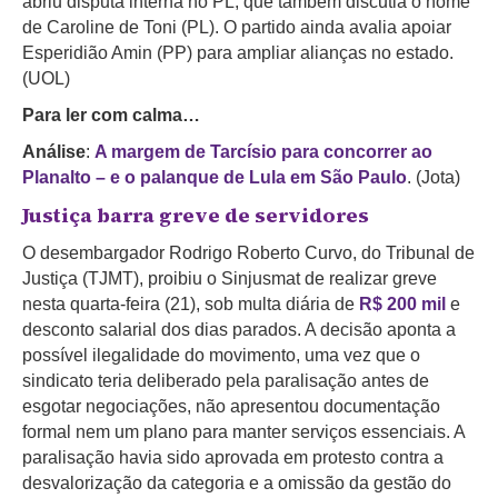
abriu disputa interna no PL, que também discutia o nome
de Caroline de Toni (PL). O partido ainda avalia apoiar
Esperidião Amin (PP) para ampliar alianças no estado.
(UOL)
Para ler com calma…
Análise
:
A margem de Tarcísio para concorrer ao
Planalto – e o palanque de Lula em São Paulo
. (Jota)
Justiça barra greve de servidores
O desembargador Rodrigo Roberto Curvo, do Tribunal de
Justiça (TJMT), proibiu o Sinjusmat de realizar greve
nesta quarta-feira (21), sob multa diária de
R$ 200 mil
e
desconto salarial dos dias parados. A decisão aponta a
possível ilegalidade do movimento, uma vez que o
sindicato teria deliberado pela paralisação antes de
esgotar negociações, não apresentou documentação
formal nem um plano para
manter serviços essenciais. A
paralisação havia sido aprovada em protesto contra a
desvalorização da categoria e a omissão da gestão do