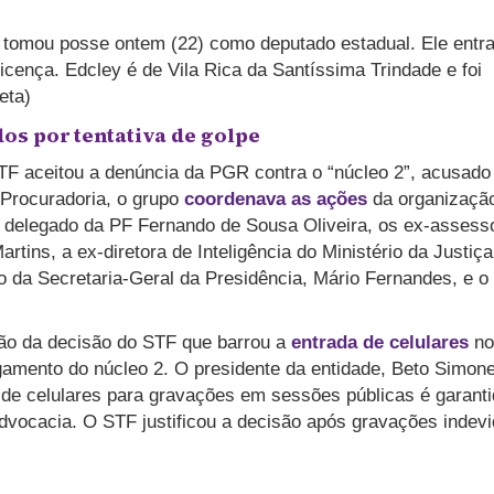
tomou posse ontem (22) como deputado estadual. Ele entra
icença. Edcley é de Vila Rica da Santíssima Trindade e foi
eta)
dos por tentativa de golpe
TF aceitou a denúncia da PGR contra o “núcleo 2”, acusado
 Procuradoria, o grupo
coordenava as ações
da organizaçã
o delegado da PF Fernando de Sousa Oliveira, os ex-assess
tins, a ex-diretora de Inteligência do Ministério da Justiça
vo da Secretaria-Geral da Presidência, Mário Fernandes, e o
ção da decisão do STF que barrou a
entrada de celulares
no
gamento do núcleo 2. O presidente da entidade, Beto Simonet
 de celulares para gravações em sessões públicas é garant
 advocacia. O STF justificou a decisão após gravações indev