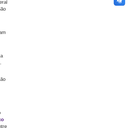
eral
São
ram
ja
.
São
o
co
ntre