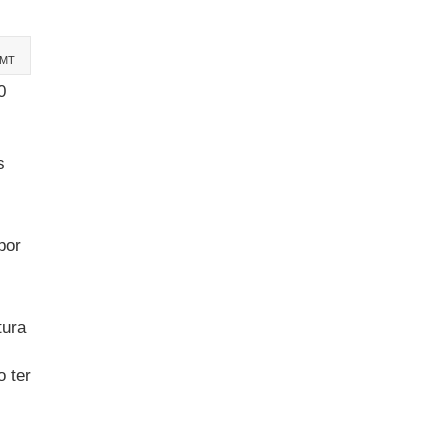
-MT
0
s
por
tura
o ter