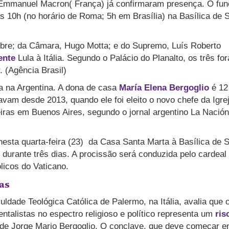
e Emmanuel Macron( França) já confirmaram presença. O fun
às 10h (no horário de Roma; 5h em Brasília) na Basílica de 
bre; da Câmara, Hugo Motta; e do Supremo, Luís Roberto
ente
Lula à Itália. Segundo o Palácio do Planalto, os três fo
. (Agência Brasil)
a na Argentina. A dona de casa
María Elena Bergoglio
é 12
vam desde 2013, quando ele foi eleito o novo chefe da Igre
eiras em Buenos Aires, segundo o jornal argentino La Nación
esta quarta-feira (23) da Casa Santa Marta à Basílica de 
 durante três dias. A procissão será conduzida pelo cardeal
ólicos do Vaticano.
as
uldade Teológica Católica de Palermo, na Itália, avalia que 
talistas no espectro religioso e político representa um
ris
 de Jorge Mario Bergoglio. O conclave, que deve começar e