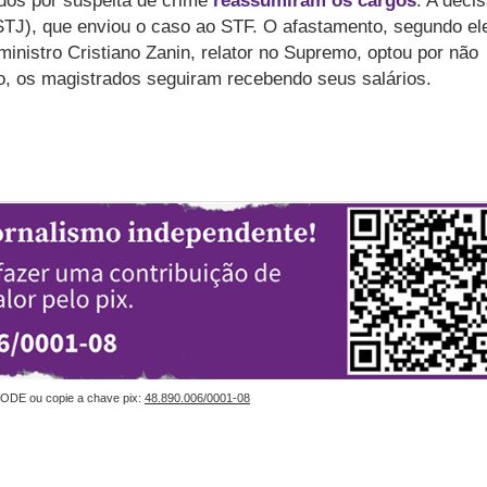
dos por suspeita de crime
reassumiram os cargos
. A deci
 (STJ), que enviou o caso ao STF. O afastamento, segundo el
ministro Cristiano Zanin, relator no Supremo, optou por não
o, os magistrados seguiram recebendo seus salários.
ODE ou copie a chave pix:
48.890.006/0001-08