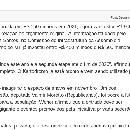
Foto: Secom
timada em R$ 150 milhões em 2021, agora vai custar R$ 90
elação ao orçamento original. A informação foi dada pelo
 Santos, na Comissão de Infraestrutura da Assembleia
rno de MT já investiu entre R$ 450 milhões e R$ 500 milhõe
nda este ano e a segunda etapa até o fim de 2026″, afirmou
pleto. O Kartódromo já está pronto e vem sendo utilizado 
é inaugurar o espaço de shows em novembro. Um dos
ão, deputado Valmir Moretto (Republicanos), foi sobre a fu
para a população. Wener afirmou que a entrada deve ser
igante e eventos promovidos pela iniciativa privada poderã
iativa privada, ele desconversou dizendo apenas que ainda