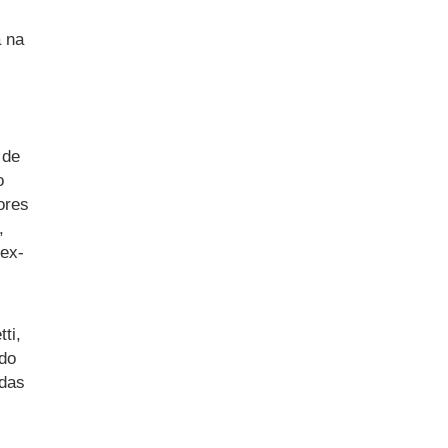
 na
 de
o
ores
,
 ex-
ti,
ido
idas