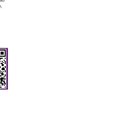
são
e,