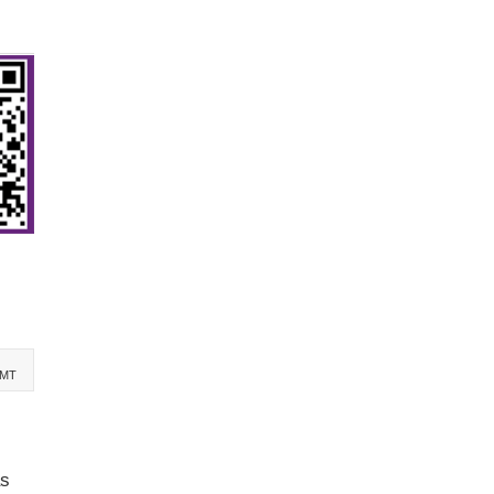
-MT
as