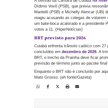
A sessão da Câmara de Cuiabá
foi inte
Dídimo Vovô (PSB), que previa ressonâ
Mantelli (PSB) e Michelly Alencar (UB) d
reagiu acusando as colegas de votarem 
um bate-boca acalorado e a presidente P
votos a 11. (HiperNotícias)
BRT previsto para 2026
Cuiabá enfrenta trânsito caótico com 27
concluídos em
dezembro de 2026
. A tr
BRT, o trecho da Prainha deve ficar pro
previsão de término junto ao pacote fina
Enquanto o BRT não é concluído por aqu
Mato Grosso. (eh fonte/Gazeta)