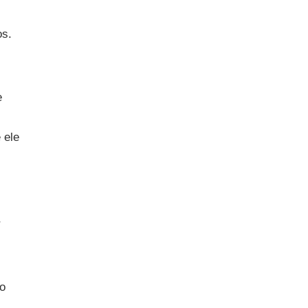
os.
e
 ele
r
ão