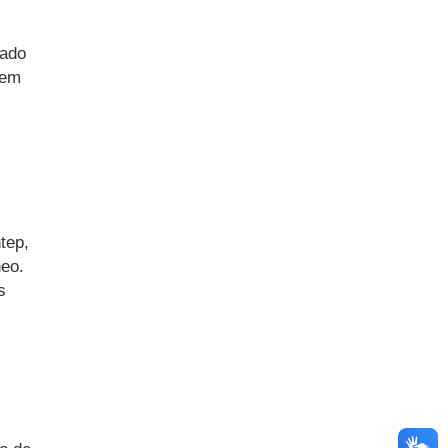
zado
sem
tep,
neo.
s