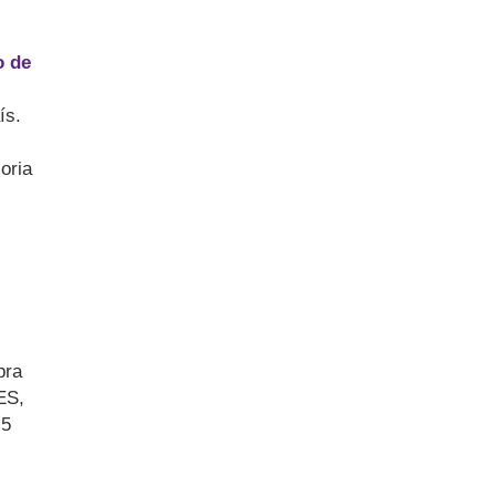
o de
ís.
oria
bra
ES,
,5