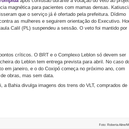
rrompida
após confusão durante a votação do veto ao proje
ncia magnética para pacientes com mamas densas. Katiusci
isseram que o serviço já é ofertado pela prefeitura. Dídimo
contra as mulheres e seguirem orientação do Executivo. H
aula Calil (PL) suspendeu a sessão. O veto foi mantido por
 pontos críticos. O BRT e o Complexo Leblon só devem ser
incheira do Leblon tem entrega prevista para abril. No caso d
nto em janeiro, e o do Coxipó começa no próximo ano, com
l de obras, mas sem data.
i, a Bahia divulga imagens dos trens do VLT, comprados de
Foto: Roberta Aline/