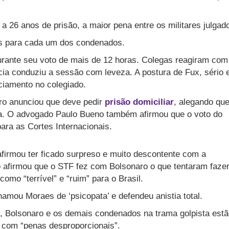
a 26 anos de prisão, a maior pena entre os militares julgad
as para cada um dos condenados.
durante seu voto de mais de 12 horas. Colegas reagiram com
ia conduziu a sessão com leveza. A postura de Fux, sério 
ciamento no colegiado.
ro anunciou que deve pedir
prisão domiciliar
, alegando que
da. O advogado Paulo Bueno também afirmou que o voto do
para as Cortes Internacionais.
afirmou ter ficado surpreso e muito descontente com a
 afirmou que o STF fez com Bolsonaro o que tentaram faze
omo “terrível” e “ruim” para o Brasil.
amou Moraes de ‘psicopata’ e defendeu anistia total.
, Bolsonaro e os demais condenados na trama golpista est
 com “penas desproporcionais”.