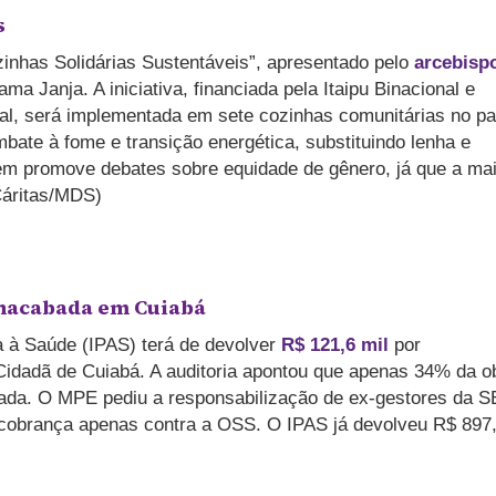
s
ozinhas Solidárias Sustentáveis”, apresentado pelo
arcebisp
ma Janja. A iniciativa, financiada pela Itaipu Binacional e
ral, será implementada em sete cozinhas comunitárias no pa
bate à fome e transição energética, substituindo lenha e
ém promove debates sobre equidade de gênero, já que a mai
(Cáritas/MDS)
inacabada em Cuiabá
 à Saúde (IPAS) terá de devolver
R$ 121,6 mil
por
Cidadã de Cuiabá. A auditoria apontou que apenas 34% da o
tada. O MPE pediu a responsabilização de ex-gestores da S
 cobrança apenas contra a OSS. O IPAS já devolveu R$ 897