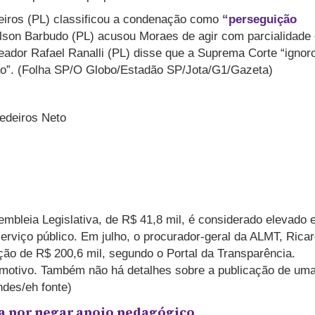
iros (PL) classificou a condenação como
“perseguição
lson Barbudo (PL) acusou Moraes de agir com parcialidade
reador Rafael Ranalli (PL) disse que a Suprema Corte “ignor
ão”. (Folha SP/O Globo/Estadão SP/Jota/G1/Gazeta)
edeiros Neto
mbleia Legislativa, de R$ 41,8 mil, é considerado elevado
erviço público. Em julho, o procurador-geral da ALMT, Rica
ão de R$ 200,6 mil, segundo o Portal da Transparência.
 motivo. Também não há detalhes sobre a publicação de um
ndes/eh fonte)
da por negar apoio pedagógico