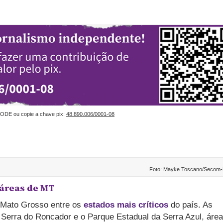
ODE ou copie a chave pix:
48.890.006/0001-08
Foto: Mayke Toscano/Secom
 áreas de MT
 Mato Grosso entre os
estados mais críticos
do país. As
Serra do Roncador e o Parque Estadual da Serra Azul, áre