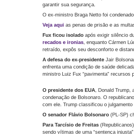
garantir sua segurança.
O ex-ministro Braga Netto foi condenado 
Veja aqui
as penas de prisão e as mult
Fux ficou isolado
após exigir silêncio 
recados e ironias
, enquanto Cármen Lúc
retraído, expôs seu desconforto e distan
A defesa do ex-presidente
Jair Bolsona
enfrenta uma condição de saúde delica
ministro Luiz Fux “pavimenta” recursos 
O presidente dos EUA
, Donald Trump, 
condenação de Bolsonaro. O republicano
com ele. Trump classificou o julgamento c
O senador Flávio Bolsonaro
(PL-SP) ch
Para Tarcísio de Freitas
(Republicanos)
sendo vítimas de uma “sentença injusta”