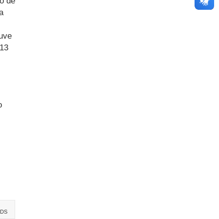
to de
a
ouve
 13
o
MDS