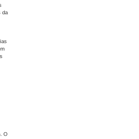
s
s da
ias
em
os
o. O