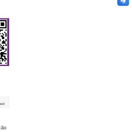
asil
ção