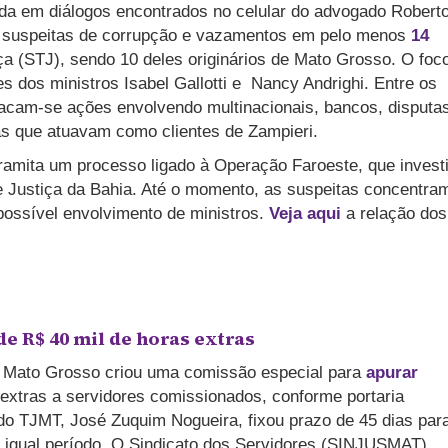
ada em diálogos encontrados no celular do advogado Robert
u suspeitas de corrupção e vazamentos em pelo menos
14
ça (STJ), sendo 10 deles originários de Mato Grosso. O foc
s dos ministros Isabel Gallotti e Nancy Andrighi. Entre os
acam-se ações envolvendo multinacionais, bancos, disputa
as que atuavam como clientes de Zampieri.
ramita um processo ligado à Operação Faroeste, que invest
 Justiça da Bahia. Até o momento, as suspeitas concentra
ossível envolvimento de ministros.
Veja aqui
a relação dos
e R$ 40 mil de horas extras
de Mato Grosso criou uma comissão especial para
apurar
xtras a servidores comissionados, conforme portaria
 do TJMT, José Zuquim Nogueira, fixou prazo de 45 dias par
r igual período. O Sindicato dos Servidores (SINJUSMAT)