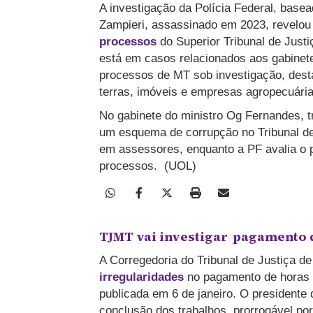
A investigação da Polícia Federal, base
Zampieri, assassinado em 2023, revelo
processos
do Superior Tribunal de Justi
está em casos relacionados aos gabinete
processos de MT sob investigação, dest
terras, imóveis e empresas agropecuári
No gabinete do ministro Og Fernandes, t
um esquema de corrupção no Tribunal de
em assessores, enquanto a PF avalia o p
processos. (UOL)
TJMT vai investigar pagamento d
A Corregedoria do Tribunal de Justiça 
irregularidades
no pagamento de horas e
publicada em 6 de janeiro. O presidente
conclusão dos trabalhos, prorrogável po