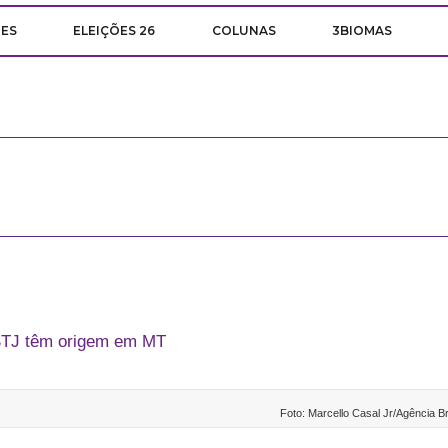
ÕES
ELEIÇÕES 26
COLUNAS
3BIOMAS
 STJ têm origem em MT
Foto: Marcello Casal Jr/Agência B