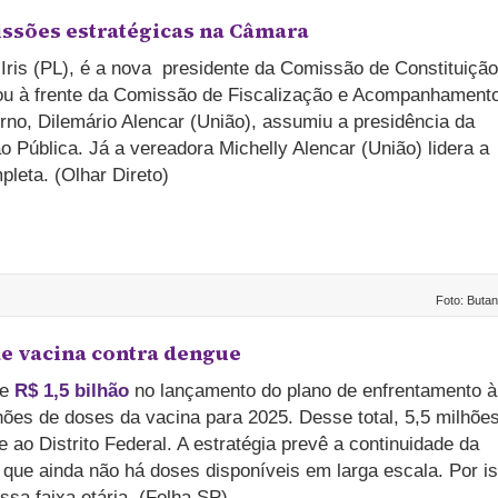
ssões estratégicas na Câmara
ris (PL), é a nova presidente da Comissão de Constituição
icou à frente da Comissão de Fiscalização e Acompanhament
no, Dilemário Alencar (União), assumiu a presidência da
 Pública. Já a vereadora Michelly Alencar (União) lidera a
leta. (Olhar Direto)
Foto: Butan
de vacina contra dengue
de
R$ 1,5 bilhão
no lançamento do plano de enfrentamento à
ões de doses da vacina para 2025. Desse total, 5,5 milhõe
 ao Distrito Federal. A estratégia prevê a continuidade da
 que ainda não há doses disponíveis em larga escala. Por i
sa faixa etária. (Folha SP)