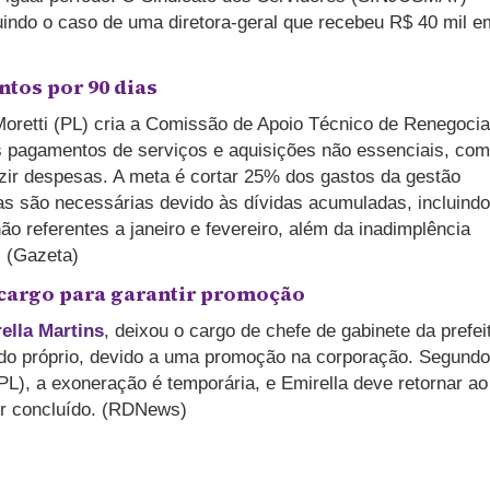
uindo o caso de uma diretora-geral que recebeu R$ 40 mil e
tos por 90 dias
 Moretti (PL) cria a Comissão de Apoio Técnico de Renegoci
s pagamentos de serviços e aquisições não essenciais, com
zir despesas. A meta é cortar 25% dos gastos da gestão
das são necessárias devido às dívidas acumuladas, incluind
o referentes a janeiro e fevereiro, além da inadimplência
. (Gazeta)
 cargo para garantir promoção
ella Martins
, deixou o cargo de chefe de gabinete da prefei
ido próprio, devido a uma promoção na corporação. Segundo
PL), a exoneração é temporária, e Emirella deve retornar ao
for concluído. (RDNews)