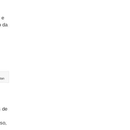
 e
o da
tan
s de
sso,