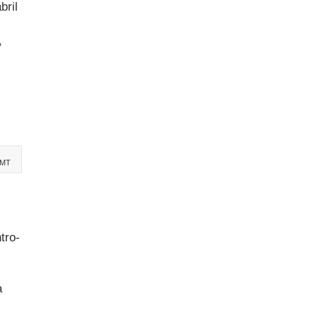
bril
,
-MT
tro-
a