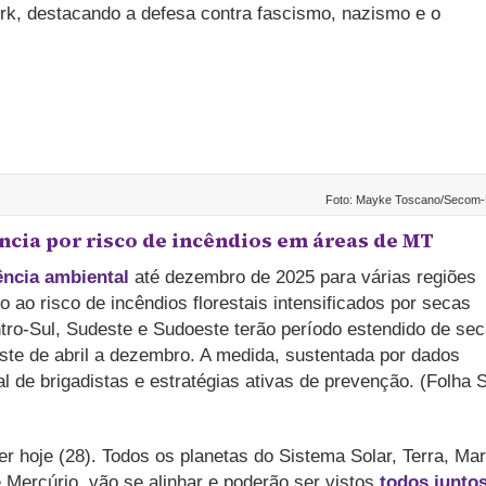
k, destacando a defesa contra fascismo, nazismo e o
Foto: Mayke Toscano/Secom
cia por risco de incêndios em áreas de MT
ncia ambiental
até dezembro de 2025 para várias regiões
o ao risco de incêndios florestais intensificados por secas
ro-Sul, Sudeste e Sudoeste terão período estendido de se
te de abril a dezembro. A medida, sustentada por dados
al de brigadistas e estratégias ativas de prevenção. (Folha 
r hoje (28). Todos os planetas do Sistema Solar, Terra, Mar
 Mercúrio, vão se alinhar e poderão ser vistos
todos junto