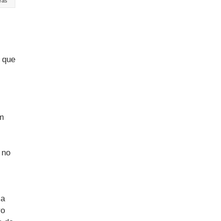
ras
, que
m
 no
sa
ro