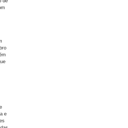
o de
com
m
bro
bém
que
e
a e
tes
adas