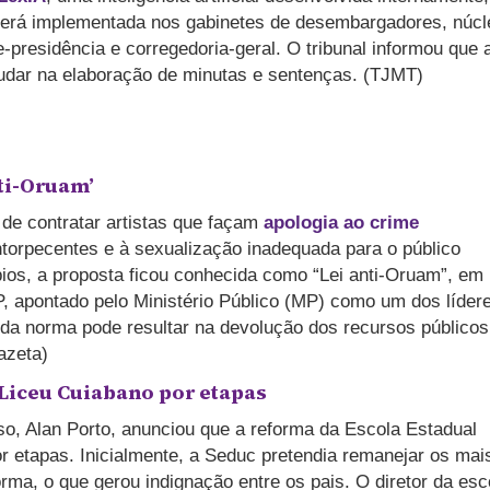
 será implementada nos gabinetes de desembargadores, núcl
e-presidência e corregedoria-geral. O tribunal informou que 
ajudar na elaboração de minutas e sentenças. (TJMT)
ti-Oruam’
 de contratar artistas que façam
apologia ao crime
entorpecentes e à sexualização inadequada para o público
pios, a proposta ficou conhecida como “Lei anti-Oruam”, em
P, apontado pelo Ministério Público (MP) como um dos líder
da norma pode resultar na devolução dos recursos públicos
azeta)
 Liceu Cuiabano por etapas
o, Alan Porto, anunciou que a reforma da Escola Estadual
or etapas. Inicialmente, a Seduc pretendia remanejar os mai
rma, o que gerou indignação entre os pais. O diretor da esc