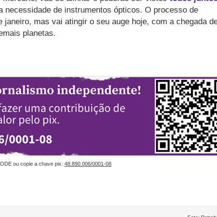
 necessidade de instrumentos ópticos. O processo de
janeiro, mas vai atingir o seu auge hoje, com a chegada d
emais planetas.
ODE ou copie a chave pix:
48.890.006/0001-08