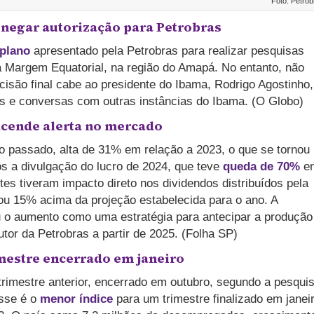
Foto: Petrob
egar autorização para Petrobras
 plano
apresentado pela Petrobras para realizar pesquisas
a Margem Equatorial, na região do Amapá. No entanto, não
ecisão final cabe ao presidente do Ibama, Rodrigo Agostinho
s e conversas com outras instâncias do Ibama. (O Globo)
 acende alerta no mercado
no passado, alta de 31% em relação a 2023, o que se tornou
s a divulgação do lucro de 2024, que teve
queda de 70%
e
tes tiveram impacto direto nos dividendos distribuídos pela
ou 15% acima da projeção estabelecida para o ano. A
u o aumento como uma estratégia para antecipar a produção
tor da Petrobras a partir de 2025. (Folha SP)
mestre encerrado em janeiro
trimestre anterior, encerrado em outubro, segundo a pesqui
sse é o
menor índice
para um trimestre finalizado em janei