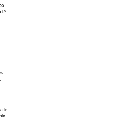
eo
a IA
es
,
s de
ola,