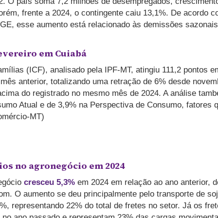
012. O país soma 7,2 milhões de desempregados, cresciment
Porém, frente a 2024, o contingente caiu 13,1%. De acordo 
 IBGE, esse aumento está relacionado às demissões sazonais
evereiro em Cuiabá
ílias (ICF), analisado pela IPF-MT, atingiu 111,2 pontos e
mês anterior, totalizando uma retração de 6% desde novem
 acima do registrado no mesmo mês de 2024. A análise tam
umo Atual e de 3,9% na Perspectiva de Consumo, fatores 
comércio-MT)
ios no agronegócio em 2024
negócio
cresceu 5,3%
em 2024 em relação ao ano anterior, d
om. O aumento se deu principalmente pelo transporte de soj
,7%, representando 22% do total de fretes no setor. Já os fre
,1% no ano passado e representam 23% das cargas moviment