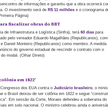
encontro de informações e garantiu que a obra ocorrerá c
la. O investimento será de
R$ 11 milhões
e o cronograma d
Primeira Página)
ara fiscalizar obras do BRT
 de Infraestrutura e Logística (Sinfra), terá
60 dias
para
erado pelo vereador Eduardo Magalhães (Republicanos), com
a e Daniel Monteiro (Republicanos) como membro. A medida
úncio do governo estadual de rescindir o contrato com o
do modal. (Olhar Direto)
colônia em 1822’
o Congresso dos EUA contra o
Judiciário brasileiro
, o minis
e o Brasil deixou de ser colônia em 1822 e segue “construi
ica”. Em sessão da Corte, Moraes defendeu a soberania do
iais em solo nacional. O ministro celebrou ainda o aniversár