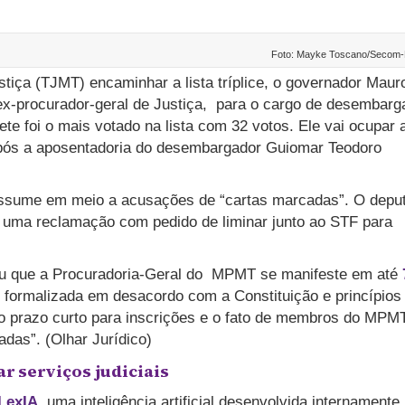
Foto: Mayke Toscano/Secom
stiça (TJMT) encaminhar a lista tríplice, o governador Maur
x-procurador-geral de Justiça, para o cargo de desembarg
e foi o mais votado na lista com 32 votos. Ele vai ocupar 
 após a aposentadoria do desembargador Guiomar Teodoro
assume em meio a acusações de “cartas marcadas”. O depu
uma reclamação com pedido de liminar junto ao STF para
ou que a Procuradoria-Geral do MPMT se manifeste em até
oi formalizada em desacordo com a Constituição e princípios
 o prazo curto para inscrições e o fato de membros do MPM
das”. (Olhar Jurídico)
r serviços judiciais
LexIA
, uma inteligência artificial desenvolvida internamente,