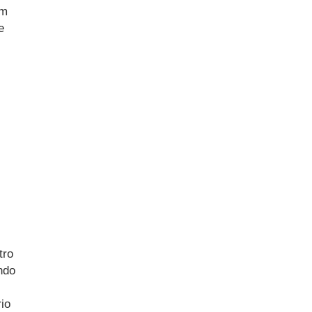
om
e
tro
ndo
io