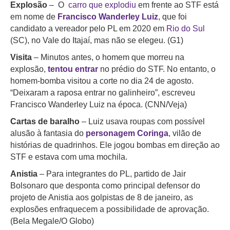
Explosão
– O
carro que explodiu
em frente ao STF está
em nome de
Francisco Wanderley Luiz
, que foi
candidato a vereador pelo PL em 2020 em
Rio do Sul
(SC), no Vale do Itajaí, mas não se elegeu. (G1)
Visita
– Minutos antes, o homem que morreu na
explosão,
tentou entrar
no prédio do STF. No entanto, o
homem-bomba visitou a corte no dia 24 de agosto.
“Deixaram a raposa entrar no galinheiro”, escreveu
Francisco Wanderley Luiz na época. (CNN/Veja)
Cartas de baralho
– Luiz usava roupas com possível
alusão à fantasia do
personagem Coringa
, vilão de
histórias de quadrinhos. Ele jogou bombas em direção ao
STF e estava com uma mochila.
Anistia
– Para integrantes do PL, partido de Jair
Bolsonaro que desponta como principal defensor do
projeto de Anistia aos golpistas de 8 de janeiro, as
explosões enfraquecem a possibilidade de aprovação.
(Bela Megale/O Globo)