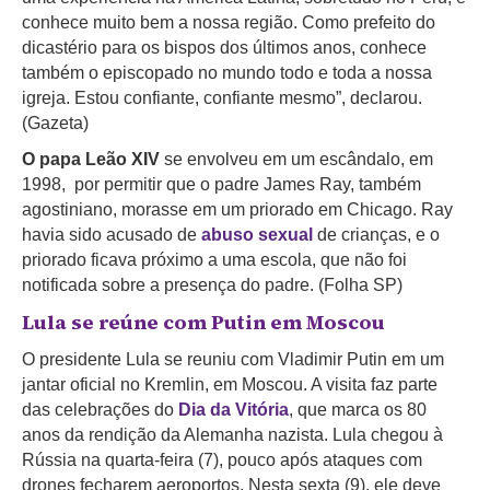
conhece muito bem a nossa região. Como prefeito do
dicastério para os bispos dos últimos anos, conhece
também o episcopado no mundo todo e toda a nossa
igreja. Estou confiante, confiante mesmo”, declarou.
(Gazeta)
O papa Leão XIV
se envolveu em um escândalo, em
1998, por permitir que o padre James Ray, também
agostiniano, morasse em um priorado em Chicago. Ray
havia sido acusado de
abuso sexual
de crianças, e o
priorado ficava próximo a uma escola, que não foi
notificada sobre a presença do padre. (Folha SP)
Lula se reúne com Putin em Moscou
O presidente Lula se reuniu com Vladimir Putin em um
jantar oficial no Kremlin, em Moscou. A visita faz parte
das celebrações do
Dia da Vitória
, que marca os 80
anos da rendição da Alemanha nazista. Lula chegou à
Rússia na quarta-feira (7), pouco após ataques com
drones fecharem aeroportos. Nesta sexta (9), ele deve