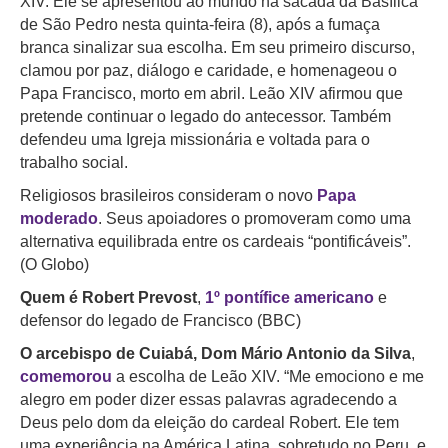
XIV. Ele se apresentou ao mundo na sacada da Basílica
de São Pedro nesta quinta-feira (8), após a fumaça
branca sinalizar sua escolha. Em seu primeiro discurso,
clamou por paz, diálogo e caridade, e homenageou o
Papa Francisco, morto em abril. Leão XIV afirmou que
pretende continuar o legado do antecessor. Também
defendeu uma Igreja missionária e voltada para o
trabalho social.
Religiosos brasileiros consideram o novo
Papa
moderado
. Seus apoiadores o promoveram como uma
alternativa equilibrada entre os cardeais “pontificáveis”.
(O Globo)
Quem é Robert Prevost
,
1º pontífice americano
e
defensor do legado de Francisco (BBC)
O arcebispo de Cuiabá, Dom Mário Antonio da Silva
,
comemorou
a escolha de Leão XIV. “Me emociono e me
alegro em poder dizer essas palavras agradecendo a
Deus pelo dom da eleição do cardeal Robert. Ele tem
uma experiência na América Latina, sobretudo no Peru, e