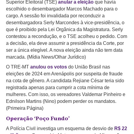
Superior Eleitoral (TSE)
anular a eleição
que havia
escolhido o desembargador Marcos Machado para o
cargo. A sessão foi invalidada por reconduzir a
desembargadora Serly Marcondes à vice-presidência, o
que é proibido pela Lei Orgânica da Magistratura. Serly
contestou a recondução, e o TSE acolheu o pedido. Com
a decisão, ela deve assumir a presidência da Corte, por
ser a única elegível. A nova eleição ainda não tem data
marcada. (Mídia News/Olhar Jurídico)
O TRE-MT
anulou os votos
do União Brasil nas
eleições de 2024 em Arenápolis por suspeita de fraude
na cota de gênero. A candidata Rejiane César teria sido
registrada apenas para cumprir a cota mínima de
mulheres. Com isso, os vereadores Valdemar Pinheiro e
Ednilson Martins (Nino) podem perder os mandatos.
(Primeira Página)
Operação ‘Poço Fundo’
A Polícia Civil investiga um esquema de desvio de
R$ 22