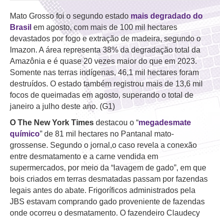
Mato Grosso foi o segundo estado
mais degradado do
Brasil
em agosto, com mais de 100 mil hectares
devastados por fogo e extração de madeira, segundo o
Imazon. A área representa 38% da degradação total da
Amazônia e é quase 20 vezes maior do que em 2023.
Somente nas terras indígenas, 46,1 mil hectares foram
destruídos. O estado também registrou mais de 13,6 mil
focos de queimadas em agosto, superando o total de
janeiro a julho deste ano. (G1)
O The New York Times
destacou o “
megadesmate
químico
” de 81 mil hectares no Pantanal mato-
grossense. Segundo o jornal,o caso revela a conexão
entre desmatamento e a carne vendida em
supermercados, por meio da “lavagem de gado”, em que
bois criados em terras desmatadas passam por fazendas
legais antes do abate. Frigoríficos administrados pela
JBS estavam comprando gado proveniente de fazendas
onde ocorreu o desmatamento. O fazendeiro Claudecy