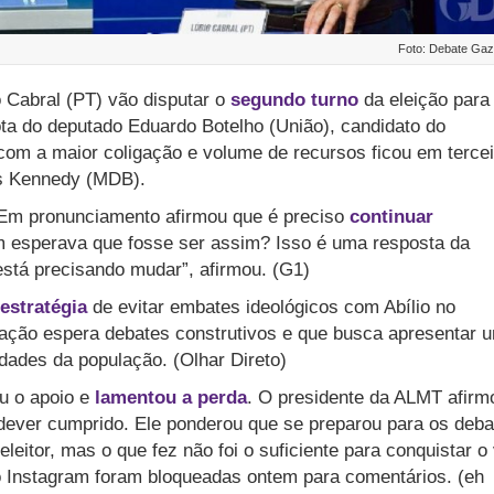
Foto: Debate Gaz
o Cabral (PT) vão disputar o
segundo turno
da eleição para
rota do deputado Eduardo Botelho (União), candidato do
m a maior coligação e volume de recursos ficou em tercei
gos Kennedy (MDB).
Em pronunciamento afirmou que é preciso
continuar
 esperava que fosse ser assim? Isso é uma resposta da
está precisando mudar”, afirmou. (G1)
estratégia
de evitar embates ideológicos com Abílio no
lação espera debates construtivos e que busca apresentar 
dades da população. (Olhar Direto)
u o apoio e
lamentou a perda
. O presidente da ALMT afirm
dever cumprido. Ele ponderou que se preparou para os deba
leitor, mas o que fez não foi o suficiente para conquistar o
o Instagram foram bloqueadas ontem para comentários. (eh