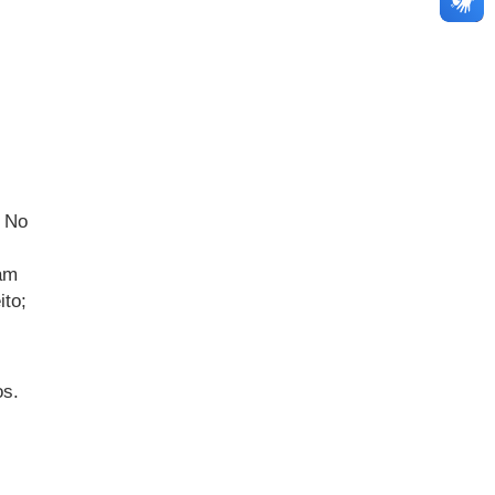
. No
ram
ito;
os.