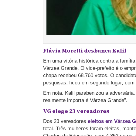
Flávia Moretti desbanca Kalil
Em uma vitória histórica contra a famí
Várzea Grande. O vice-prefeito é o empres
chapa recebeu 68.760 votos.
O candidato
pesquisas, ficou em segundo lugar, com
Em nota, Kalil parabenizou a adversária,
realmente importa é Várzea Grande”.
VG elege 23 vereadores
Dos 23 vereadores
eleitos em Várzea 
total. Três mulheres foram eleitas, ma
Charles da Educação, com 4.852 votos.