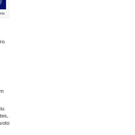
eta
ro
um
ou
tes,
 voto