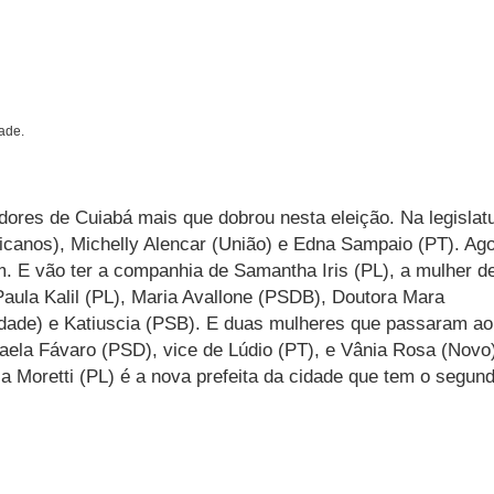
ade.
ores de Cuiabá mais que dobrou nesta eleição. Na legislat
icanos), Michelly Alencar (União) e Edna Sampaio (PT). Ag
m. E vão ter a companhia de Samantha Iris (PL), a mulher d
 Paula Kalil (PL), Maria Avallone (PSDB), Doutora Mara
iedade) e Katiuscia (PSB). E duas mulheres que passaram ao
aela Fávaro (PSD), vice de Lúdio (PT), e Vânia Rosa (Novo
ia Moretti (PL) é a nova prefeita da cidade que tem o segun