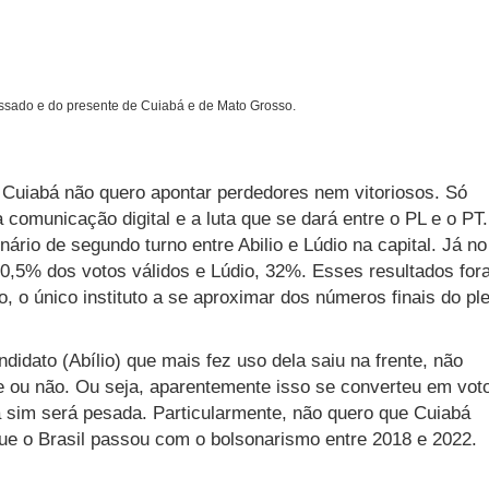
assado e do presente de Cuiabá e de Mato Grosso.
 Cuiabá não quero apontar perdedores nem vitoriosos. Só
a comunicação digital e a luta que se dará entre o PL e o PT
enário de segundo turno entre Abilio e Lúdio na capital. Já no
a 40,5% dos votos válidos e Lúdio, 32%. Esses resultados fo
, o único instituto a se aproximar dos números finais do ple
didato (Abílio) que mais fez uso dela saiu na frente, não
e ou não. Ou seja, aparentemente isso se converteu em vot
 sim será pesada. Particularmente, não quero que Cuiabá
ue o Brasil passou com o bolsonarismo entre 2018 e 2022.