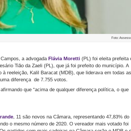
Foto: Assesso
lia Campos, a advogada
Flávia Moretti
(PL) foi eleita prefeita
ário Tião da Zaeli (PL), que já foi prefeito do município. A
 à reeleição, Kalil Baracat (MDB), que liderava em todas a
 uma diferença de 7.755 votos.
 afirmando que “acima de qualquer diferença política, o que
Grande
, 11 são novos na Câmara, representando 47,83% do
ntendo o mesmo número de 2020. O vereador mais votado foi
 Os partidos com mais cadeiras na Câmara serão o MDB e 