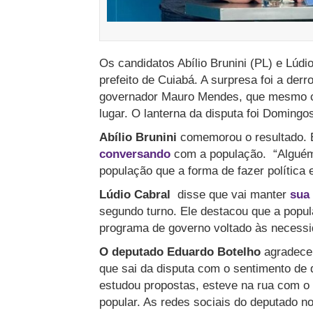
Os candidatos Abílio Brunini (PL) e Lúdi
prefeito de Cuiabá. A surpresa foi a der
governador Mauro Mendes, que mesmo co
lugar. O lanterna da disputa foi Domin
Abílio Brunini
comemorou o resultado. 
conversando
com a população. “Alguém
população que a forma de fazer política 
Lúdio Cabral
disse que vai manter
sua 
segundo turno. Ele destacou que a popu
programa de governo voltado às necessi
O deputado Eduardo Botelho
agradece
que sai da disputa com o sentimento de 
estudou propostas, esteve na rua com o e
popular. As redes sociais do deputado n