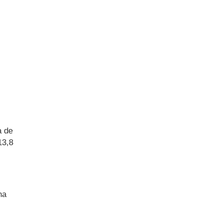
a de
13,8
na