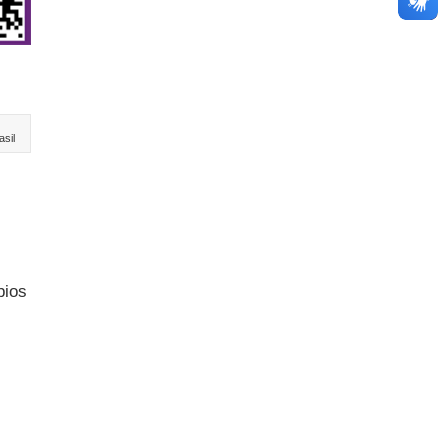
sil
pios