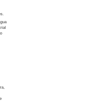
s
es.
água
rial
ão
ra,
e