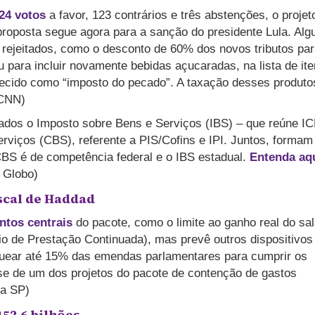
24 votos
a favor, 123 contrários e três abstenções, o projet
 proposta segue agora para a sanção do presidente Lula. Alg
 rejeitados, como o desconto de 60% dos novos tributos pa
para incluir novamente bebidas açucaradas, na lista de it
hecido como “imposto do pecado”. A taxação desses produto
(CNN)
ados o Imposto sobre Bens e Serviços (IBS) – que reúne I
rviços (CBS), referente a PIS/Cofins e IPI. Juntos, formam
CBS é de competência federal e o IBS estadual.
Entenda aq
O Globo)
iscal de Haddad
tos centrais
do pacote, como o limite ao ganho real do sal
 de Prestação Continuada), mas prevê outros dispositivos
oquear até 15% das emendas parlamentares para cumprir os
base de um dos projetos do pacote de contenção de gastos
ha SP)
52,6 bilhões