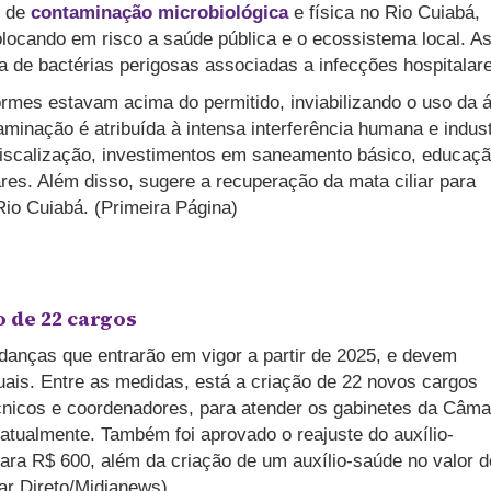
s de
contaminação microbiológica
e física no Rio Cuiabá,
olocando em risco a saúde pública e o ecossistema local. A
 de bactérias perigosas associadas a infecções hospitalar
formes estavam acima do permitido, inviabilizando o uso da 
minação é atribuída à intensa interferência humana e indust
fiscalização, investimentos em saneamento básico, educaç
ares. Além disso, sugere a recuperação da mata ciliar para
Rio Cuiabá. (Primeira Página)
o de 22 cargos
nças que entrarão em vigor a partir de 2025, e devem
uais. Entre as medidas, está a criação de 22 novos cargos
cnicos e coordenadores, para atender os gabinetes da Câma
 atualmente. Também foi aprovado o reajuste do auxílio-
ara R$ 600, além da criação de um auxílio-saúde no valor d
ar Direto/Midianews)