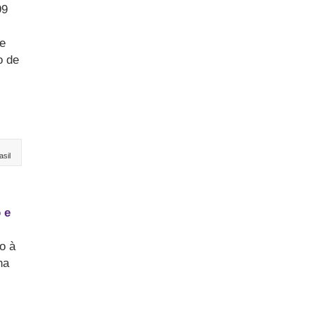
99
de
o de
sil
 e
o à
ha