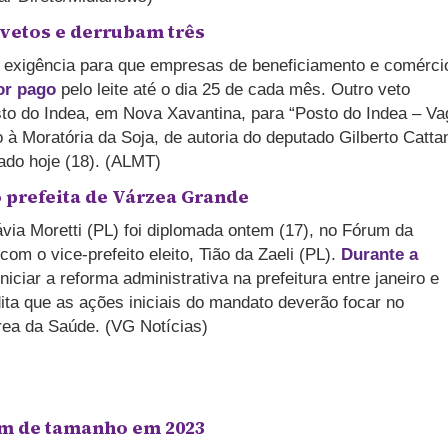
vetos e derrubam três
a exigência para que empresas de beneficiamento e comérci
or pago
pelo leite até o dia 25 de cada mês. Outro veto
to do Indea, em Nova Xavantina, para “Posto do Indea – Va
à Moratória da Soja, de autoria do deputado Gilberto Catta
tado hoje (18). (ALMT)
 prefeita de Várzea Grande
via Moretti (PL) foi diplomada ontem (17), no Fórum da
m o vice-prefeito eleito, Tião da Zaeli (PL).
Durante a
niciar a reforma administrativa na prefeitura entre janeiro e
edita que as ações iniciais do mandato deverão focar no
ea da Saúde. (VG Notícias)
m de tamanho em 2023