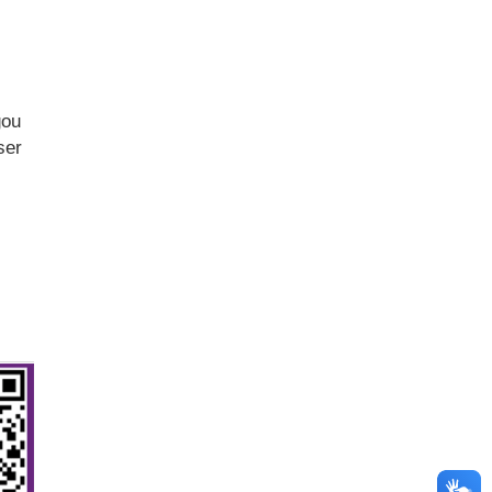
gou
ser