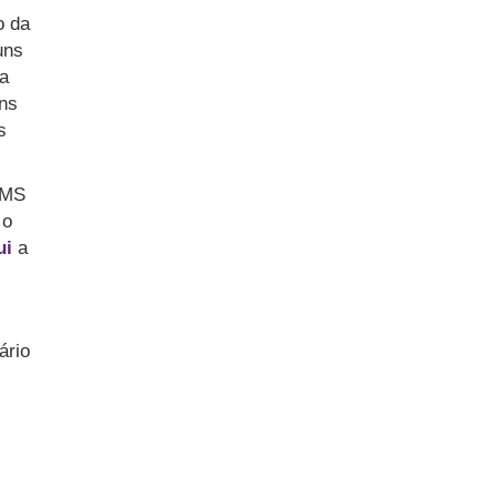
o da
uns
ra
ens
s
CMS
 o
ui
a
ário