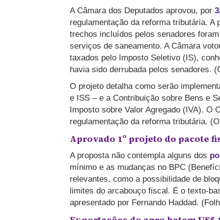
A Câmara dos Deputados aprovou, por
3
regulamentação da reforma tributária. A
trechos incluídos pelos senadores foram
serviços de saneamento. A Câmara votou 
taxados pelo Imposto Seletivo (IS), con
havia sido derrubada pelos senadores. 
O projeto detalha como serão implement
e ISS – e a Contribuição sobre Bens e Se
Imposto sobre Valor Agregado (IVA). O 
regulamentação da reforma tributária. (
Aprovado 1º projeto do pacote f
A proposta não contempla alguns dos
pon
mínimo e as mudanças no BPC (Benefício
relevantes, como a possibilidade de bl
limites do arcabouço fiscal. É o texto-
apresentado por Fernando Haddad. (Fol
Exportações do agro batem US$ 1