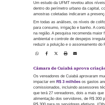
Um estudo da UFMT revelou altos nívei
dentro do perímetro urbano da capital, c
amostras coletadas indicaram a presença
Em todas as análises, os níveis de coli
para consumo, irrigação e banho. A conta
na região. A pesquisa recomenda maior 
ambiental e controle de despejos irregul
reduzir a poluição e o assoreamento do 
Câmara de Cuiabá aprova criaçã
Os vereadores de Cuiabá aprovaram muda
impactar em
R$ 3 milhões
os gastos an
comissionados, incluindo assessores té
que terá 27 vereadores, dois a mais que
alimentação dos servidores, de R$ 300 p
R$ 300 para os servidores efetivos. (Olh