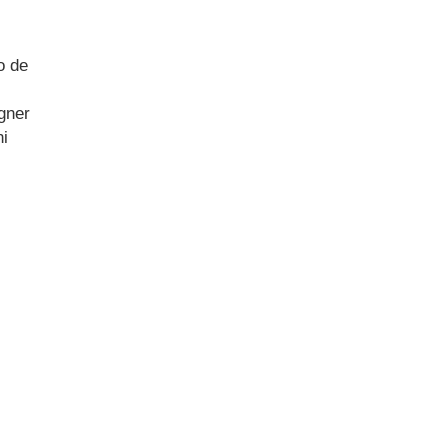
o de
gner
ni