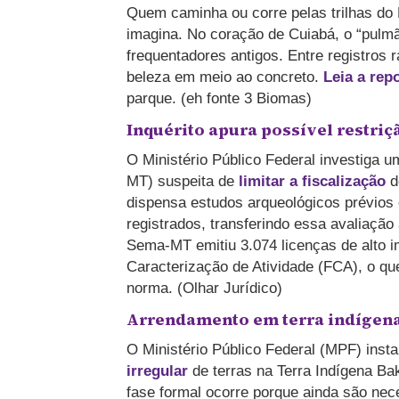
Quem caminha ou corre pelas trilhas do
imagina. No coração de Cuiabá, o “pulmã
frequentadores antigos. Entre registros 
beleza em meio ao concreto.
Leia a rep
parque. (eh fonte 3 Biomas)
Inquérito apura possível restri
O Ministério Público Federal investiga
MT) suspeita de
limitar a fiscalização
d
dispensa estudos arqueológicos prévios e
registrados, transferindo essa avaliaçã
Sema-MT emitiu 3.074 licenças de alto 
Caracterização de Atividade (FCA), o qu
norma. (Olhar Jurídico)
Arrendamento em terra indígena
O Ministério Público Federal (MPF) instau
irregular
de terras na Terra Indígena Ba
fase formal ocorre porque ainda são ne