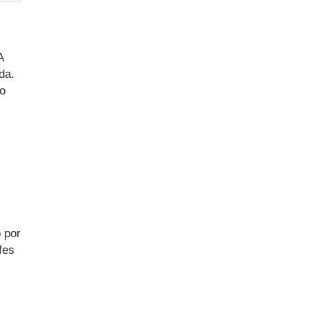
A
da.
o
o por
fes