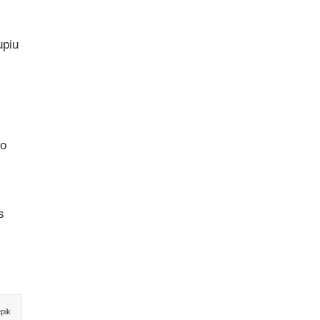
upiu
 o
s
pik