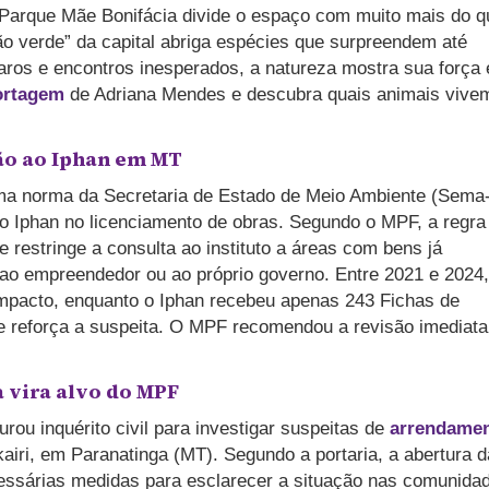
 Parque Mãe Bonifácia divide o espaço com muito mais do q
o verde” da capital abriga espécies que surpreendem até
raros e encontros inesperados, a natureza mostra sua força 
ortagem
de Adriana Mendes e descubra quais animais vive
ção ao Iphan em MT
 uma norma da Secretaria de Estado de Meio Ambiente (Sema
o Iphan no licenciamento de obras. Segundo o MPF, a regra
 restringe a consulta ao instituto a áreas com bens já
o ao empreendedor ou ao próprio governo. Entre 2021 e 2024,
impacto, enquanto o Iphan recebeu apenas 243 Fichas de
e reforça a suspeita. O MPF recomendou a revisão imediata
 vira alvo do MPF
rou inquérito civil para investigar suspeitas de
arrendame
kairi, em Paranatinga (MT). Segundo a portaria, a abertura d
cessárias medidas para esclarecer a situação nas comunida