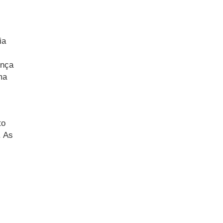
ia
ença
ma
to
. As