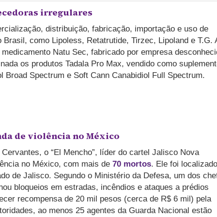
cedoras irregulares
cialização, distribuição, fabricação, importação e uso de
 Brasil, como Lipoless, Retatrutide, Tirzec, Lipoland e T.G. 
 medicamento Natu Sec, fabricado por empresa desconheci
inada os produtos Tadala Pro Max, vendido como suplement
iol Broad Spectrum e Soft Cann Canabidiol Full Spectrum.
nda de violência no México
ervantes, o “El Mencho”, líder do cartel Jalisco Nova
lência no México, com mais de
70 mortos
. Ele foi localizad
do de Jalisco. Segundo o Ministério da Defesa, um dos che
enou bloqueios em estradas, incêndios e ataques a prédios
ecer recompensa de 20 mil pesos (cerca de R$ 6 mil) pela
utoridades, ao menos 25 agentes da Guarda Nacional estão