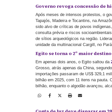
Governo revoga concessão de h
Após meses de intensos protestos, o go
Tapajós, Madeira e Tocantins, na Amazô
sido alvo de críticas de povos indígenas
consulta prévia e riscos socioambientai
de sítios arqueológicos na região. Lide
unidade da multinacional Cargill, no Pa
Egito se torna o 2º maior destin
Em apenas dois anos, o Egito saltou da
2
Grosso, atrás apenas da China, segundo 
importações passaram de US$ 329,1 milh
bilhão em 2025, com 11 itens na pauta. 
bilhão, enquanto o algodão avançou, al
Conta de luz deve disparar em 2