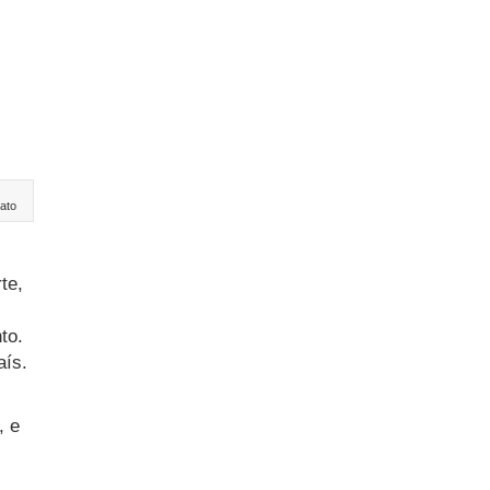
ato
te,
to.
aís.
, e