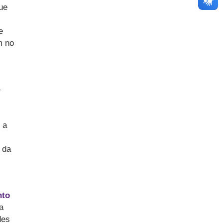
ue
e
m no
-
 a
 da
nto
a
des