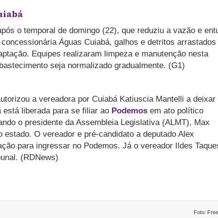
uiabá
após o temporal de domingo (22), que reduziu a vazão e ent
concessionária Águas Cuiabá, galhos e detritos arrastados
ptação. Equipes realizaram limpeza e manutenção nesta
abastecimento seja normalizado gradualmente. (G1)
utorizou a vereadora por Cuiabá Katiuscia Mantelli a deixar
stá liberada para se filiar ao
Podemos
em ato político
ando o presidente da Assembleia Legislativa (ALMT), Max
 estado. O vereador e pré-candidato a deputado Alex
ção para ingressar no Podemos. Já o vereador Ildes Taque
ibunal. (RDNews)
Foto: Free