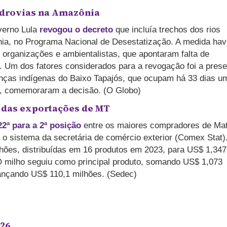
idrovias na Amazônia
verno Lula
revogou o decreto
que incluía trechos dos rios
nia, no Programa Nacional de Desestatização. A medida hav
, organizações e ambientalistas, que apontaram falta de
s. Um dos fatores considerados para a revogação foi a pres
ranças indígenas do Baixo Tapajós, que ocupam há 33 dias u
rá, comemoraram a decisão. (O Globo)
o das exportações de MT
2ª para a 2ª posição
entre os maiores compradores de Ma
o sistema da secretária de comércio exterior (Comex Stat)
ões, distribuídas em 16 produtos em 2023, para US$ 1,347
O milho seguiu como principal produto, somando US$ 1,073
cançando US$ 110,1 milhões. (Sedec)
026