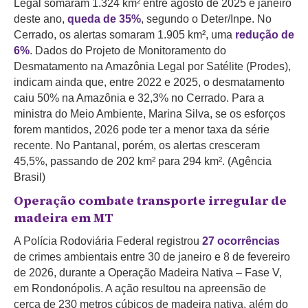
Legal somaram 1.324 km² entre agosto de 2025 e janeiro
deste ano,
queda de 35%
, segundo o Deter/Inpe. No
Cerrado, os alertas somaram 1.905 km², uma
redução de
6%
. Dados do
Projeto de Monitoramento do
Desmatamento na Amazônia Legal por Satélite (Prodes),
indicam ainda que, entre 2022 e 2025, o desmatamento
caiu 50% na Amazônia e 32,3% no Cerrado.
Para a
ministra do Meio Ambiente, Marina Silva, se os esforços
forem mantidos, 2026 pode ter a menor taxa da série
recente. No Pantanal, porém, os alertas cresceram
45,5%, passando de 202 km² para 294 km². (Agência
Brasil)
Operação combate transporte irregular de
madeira em MT
A Polícia Rodoviária Federal registrou
27 ocorrências
de crimes ambientais entre 30 de janeiro e 8 de fevereiro
de 2026, durante a Operação Madeira Nativa – Fase V,
em Rondonópolis. A ação resultou na apreensão de
cerca de 230 metros cúbicos de madeira nativa, além do