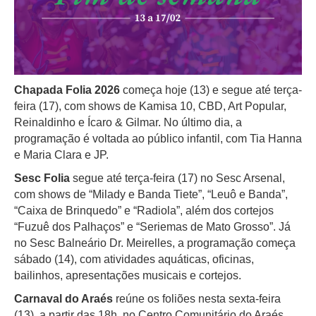
Chapada Folia 2026
começa hoje (13) e segue até terça-
feira (17), com shows de Kamisa 10, CBD, Art Popular,
Reinaldinho e Ícaro & Gilmar. No último dia, a
programação é voltada ao público infantil, com Tia Hanna
e Maria Clara e JP.
Sesc Folia
segue até terça-feira (17) no Sesc Arsenal,
com shows de “Milady e Banda Tiete”, “Leuô e Banda”,
“Caixa de Brinquedo” e “Radiola”, além dos cortejos
“Fuzuê dos Palhaços” e “Seriemas de Mato Grosso”. Já
no Sesc Balneário Dr. Meirelles, a programação começa
sábado (14), com atividades aquáticas, oficinas,
bailinhos, apresentações musicais e cortejos.
Carnaval do Araés
reúne os foliões nesta sexta-feira
(13), a partir das 18h, no Centro Comunitário do Araés.