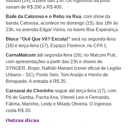
sábado (14), a partir das 15h. Os ingressos da pista
variam de R$ 200 a R$ 400.
Baile da Calorosa e o Rebu na Rua
, com show da
banda Calorosa, acontece no domingo (15), das 16h às
23h, na avenida Edgar Vieira, no bairro Boa Esperança.
Bloco “Ocê Que Vê? Excuta!”
será na segunda-feira
(16) e terça-feira (17), Espaço Florence, no CPA 1.
CarnaMalcom
até segunda-feira (16), no Malcom Pub,
com apresentações a partir das 23h e shows de
SYNGER, Bispo, Nathãn Mariani (cover oficial de Legião
Urbana – SC), Ponto Seis, Tom Araújo e Heróis de
Brinquedo. A entrada é R$ 35.
Carnaval do Chorinho
segue até terça-feira (17), com
Pé de Samba, Pacha Ana, Vitoreli Leis e Fernando,
Fátima, Marinho, Leidy e Milady Oliveira. O ingresso
custa R$ 20.
Outras dicas