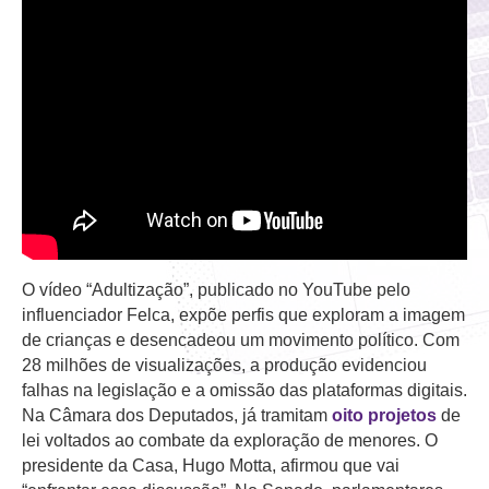
O vídeo “Adultização”, publicado no YouTube pelo
influenciador Felca, expõe perfis que exploram a imagem
de crianças e desencadeou um movimento político. Com
28 milhões de visualizações, a produção evidenciou
falhas na legislação e a omissão das plataformas digitais.
Na Câmara dos Deputados, já tramitam
oito projetos
de
lei voltados ao combate da exploração de menores. O
presidente da Casa, Hugo Motta, afirmou que vai