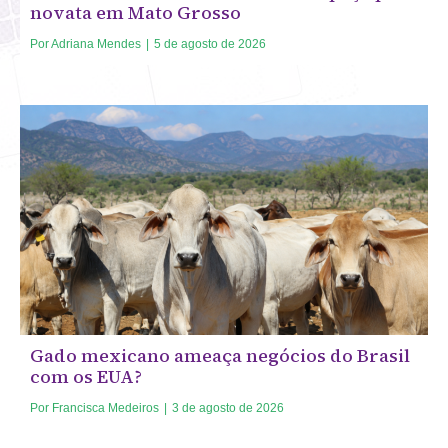
novata em Mato Grosso
Por
Adriana Mendes
|
5 de agosto de 2026
Gado mexicano ameaça negócios do Brasil
com os EUA?
Por
Francisca Medeiros
|
3 de agosto de 2026