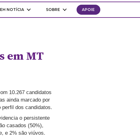
EH NOTÍCIA
SOBRE
APOIE
tos em MT
 com 10.267 candidatos
 mas ainda marcado por
perfil dos candidatos.
idencia o persistente
 são casados (50%),
e, e 2% são viúvos.