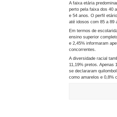
A faixa etária predomin
perto pela faixa dos 40
e 54 anos. O perfil etá
até idosos com 85 a 89 
Em termos de escolarid
ensino superior complet
e 2,45% informaram apen
concorrentes.
A diversidade racial ta
11,19% pretos. Apenas 1
se declararam quilombol
como amarelos e 0,8% o