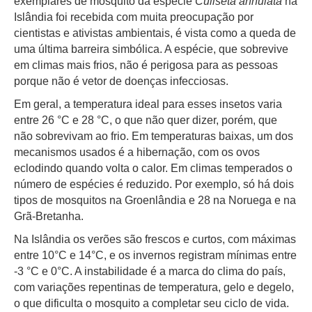
exemplares de mosquito da espécie
Culiseta annulata
na
Islândia foi recebida com muita preocupação por
cientistas e ativistas ambientais, é vista como a queda de
uma última barreira simbólica. A espécie, que sobrevive
em climas mais frios, não é perigosa para as pessoas
porque não é vetor de doenças infecciosas.
Em geral, a temperatura ideal para esses insetos varia
entre 26 °C e 28 °C, o que não quer dizer, porém, que
não sobrevivam ao frio. Em temperaturas baixas, um dos
mecanismos usados é a hibernação, com os ovos
eclodindo quando volta o calor. Em climas temperados o
número de espécies é reduzido. Por exemplo, só há dois
tipos de mosquitos na Groenlândia e 28 na Noruega e na
Grã-Bretanha.
Na Islândia os verões são frescos e curtos, com máximas
entre 10°C e 14°C, e os invernos registram mínimas entre
-3 °C e 0°C. A instabilidade é a marca do clima do país,
com variações repentinas de temperatura, gelo e degelo,
o que dificulta o mosquito a completar seu ciclo de vida.