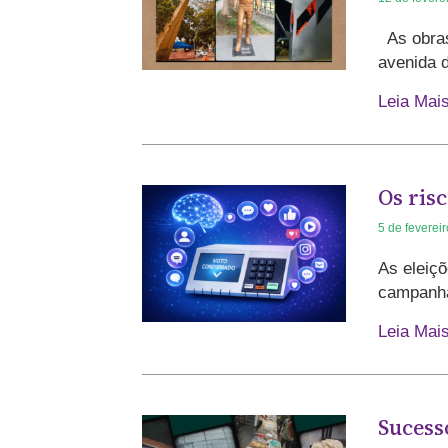
As obras
avenida 
Leia Mai
Os risc
5 de feverei
As eleiçõ
campanha
Leia Mai
Sucess