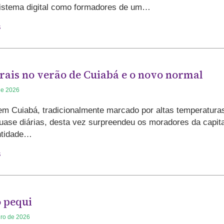
istema digital como formadores de um…
s
ais no verão de Cuiabá e o novo normal
de 2026
em Cuiabá, tradicionalmente marcado por altas temperatura
uase diárias, desta vez surpreendeu os moradores da capita
ntidade…
s
o pequi
iro de 2026