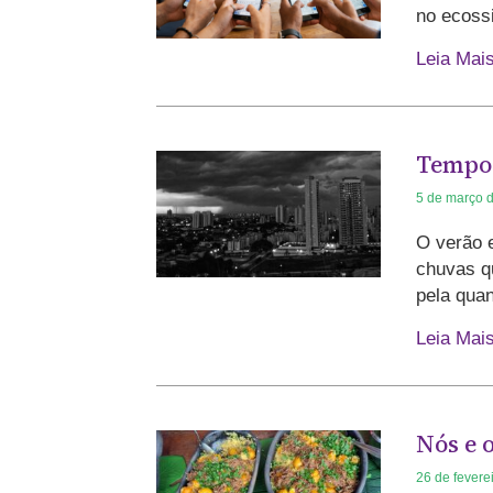
no ecoss
Leia Mai
Tempor
5 de março 
O verão 
chuvas q
pela qua
Leia Mai
Nós e 
26 de fevere