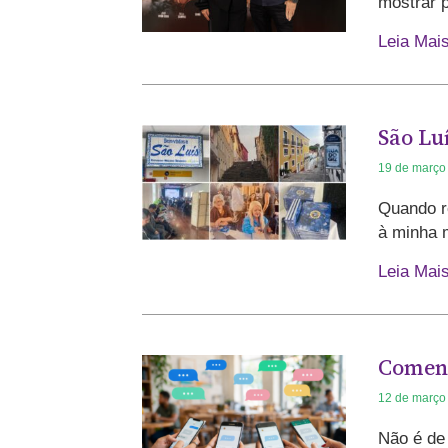
mostrar p
Leia Mai
São Luí
19 de março
Quando re
à minha 
Leia Mai
Coment
12 de março
Não é de