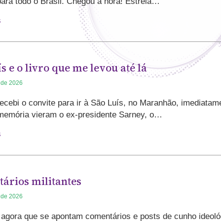
ara todo o Brasil. Chegou a hora! Estreia…
s
s e o livro que me levou até lá
 de 2026
cebi o convite para ir à São Luís, no Maranhão, imediatam
memória vieram o ex-presidente Sarney, o…
s
ários militantes
 de 2026
 agora que se apontam comentários e posts de cunho ideoló