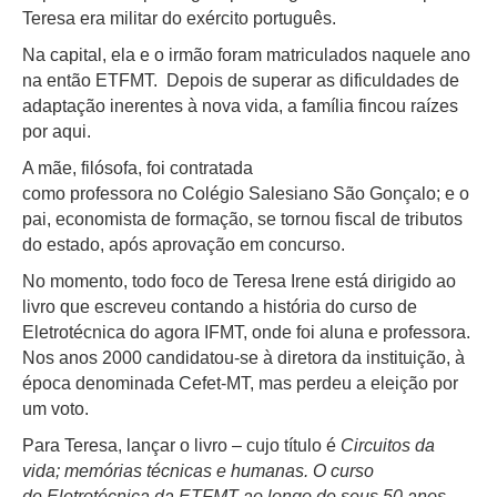
Teresa era militar do exército português.
Na capital, ela e o irmão foram matriculados naquele ano
na então ETFMT. Depois de superar as dificuldades de
adaptação inerentes à nova vida, a família fincou raízes
por aqui.
A mãe, filósofa, foi contratada
como professora no Colégio Salesiano São Gonçalo; e o
pai, economista de formação, se tornou fiscal de tributos
do estado, após aprovação em concurso.
No momento, todo foco de Teresa Irene está dirigido ao
livro que escreveu contando a história do curso de
Eletrotécnica do agora IFMT, onde foi aluna e professora.
Nos anos 2000 candidatou-se à diretora da instituição, à
época denominada Cefet-MT, mas perdeu a eleição por
um voto.
Para Teresa, lançar o livro – cujo título é
Circuitos da
vida; memórias técnicas e humanas. O curso
de Eletrotécnica da ETFMT ao longo de seus 50 anos
–