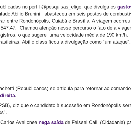
ublicadas no perfil @pesquisas_elige, que divulga os
gasto
utado Abilio Brunini abasteceu em seis postos de combustí
car entre Rondonópolis, Cuiabá e Brasília. A viagem ocorreu
 547,47. Chamou atenção nesse percurso o fato de a viag
registros, o que sugere uma velocidade média de 190 km/h,
asileiras. Abílio classificou a divulgação como “um ataque”.
Sachetti (Republicanos) se articula para retornar ao comando
direita
.
PSB), diz que o candidato à sucessão em Rondonópolis ser
os”.
 Carlos Avallonea
nega saída
de Faissal Calil (Cidadania) p