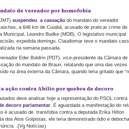
andato de vereador por homofobia
(TJMT)
suspendeu a cassação
do mandato do vereador
aúchos, a 648 km de Cuiabá, acusado de praticar crime de
 Municipal, Leandro Budke (MDB). O legislativo municipal
a decisão, expedida domingo. Claudiomar teve o mandato cas
ealizada na semana passada.
ereador Eder Boldrin (PDT), vice-presidente da Câmara de
ssação do mandato de Braun, relatando que uma das vezes
sido na área externa da Câmara, quando teria gritado que “
a ação contra Abilio por qu
ebra de decoro
tados deve analisar hoje a representação do PSOL contra 
de decoro parlamentar
. É aguardada a manifestação do rela
o é acusado de transfobia contra a deputada Erika Hilton
 dos Atos Golpistas, ele teria demonstrado ódio e deboch
úncia. .(Vg Notícias)