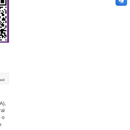
asil
A),
ral
 o
o