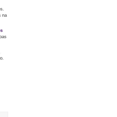
s.
s na
es
soas
o.