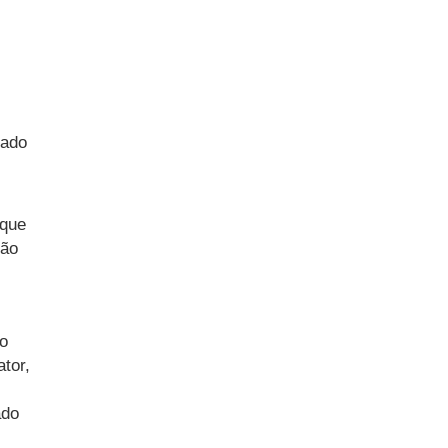
sado
 que
não
o
tor,
ado