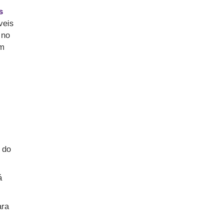
s
veis
 no
em
 do
á
ara