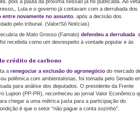
te, pois a pauta da próxima sessão já foi publicada. Ao veta
gresso,, Lula e o governo já contavam com a derrubada dos
 entre novamente no assunto
, após a decisão dos
idado pelo tribunal. (Valor/Só Notícias)
 Pecuária de Mato Grosso (Famato)
defendeu a derrubada 
 foi recebida como um desrespeito à vontade popular e às
de crédito de carbono
rta a
renegociar a exclusão do agronegócio
do mercado d
sou polêmica com ambientalistas, foi tomada pelo Senado e
sada para análise dos deputados. O presidente da Frente
ro Lupion (PP-PR), reconheceu ao jornal Valor Econômico 
ara chegar a uma métrica justa para a participação do
ondição é que o setor “não pague a conta sozinho”.