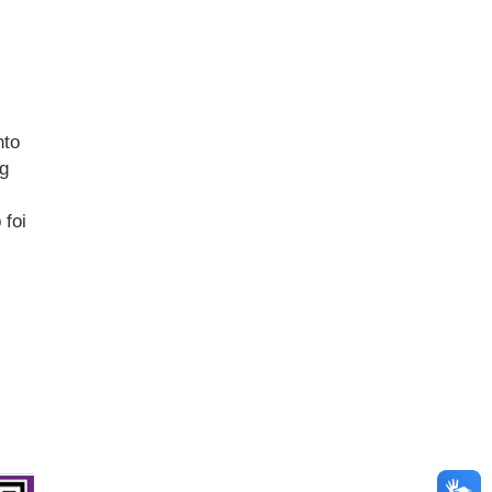
nto
og
 foi