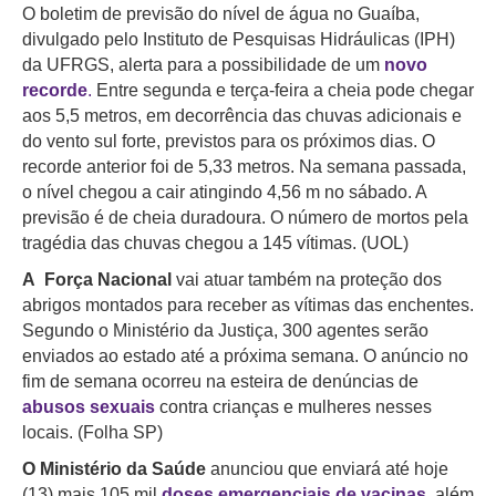
O boletim de previsão do nível de água no Guaíba,
divulgado pelo Instituto de Pesquisas Hidráulicas (IPH)
da UFRGS, alerta para a possibilidade de um
novo
recorde
.
Entre segunda e terça-feira a cheia pode chegar
aos 5,5 metros, em decorrência das chuvas adicionais e
do vento sul forte, previstos para os próximos dias. O
recorde anterior foi de 5,33 metros. Na semana passada,
o nível chegou a cair atingindo 4,56 m no sábado. A
previsão é de cheia duradoura. O número de mortos pela
tragédia das chuvas chegou a 145 vítimas. (UOL)
A Força Nacional
vai atuar também na proteção dos
abrigos montados para receber as vítimas das enchentes.
Segundo o Ministério da Justiça, 300 agentes serão
enviados ao estado até a próxima semana. O anúncio no
fim de semana ocorreu na esteira de denúncias de
abusos sexuais
contra crianças e mulheres nesses
locais. (Folha SP)
O Ministério da Saúde
anunciou que enviará até hoje
(13) mais 105 mil
doses emergenciais de vacinas
, além