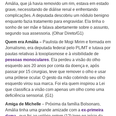
Amália, que já havia removido um rim, estava em estado
grave, necessitando de diálise renal e enfrentando
complicações. A deputada descobriu um nódulo benigno
enquanto fazia tratamento para engravidar. Ela tinha o
sonho de ser mãe e falava abertamente sobre o assunto,
segundo sua assessoria. (Olhar Direto/G1)
Quem era Amália –
Paulista de Mogi Mirim e formada em
Jornalismo, era deputada federal pelo PL/MT e lutava por
pautas relativas à toxoplasmose e à visibilidade de
pessoas monoculares
. Ela perdeu a visão do olho
esquerdo aos 20 anos por conta da doença e, após
passar por 15 cirurgias, teve que remover o olho e usar
uma prótese ocular. O gesto da mão cobrindo seu olho
esquerdo virou sua marca. Foi ela quem inspirou a Lei
que classifica a visão com apenas um olho como uma
deficiência sensorial. (G1)
Amiga de Michelle
–
Próxima da família Bolsonaro,
Amália tinha uma grande amizade com a
ex-primeira
dama
, que foi ao velório ontem (12) logo no início da