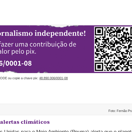
ODE ou copie a chave pix:
48.890.006/0001-08
Foto: Fernão Pr
alertas climáticos
s Unidas para o Meio Ambiente (Pnuma) alerta que o planet