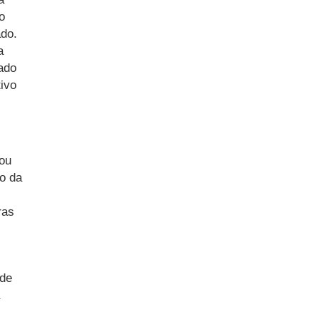
o
do.
a
ado
ivo
çou
o da
ras
de