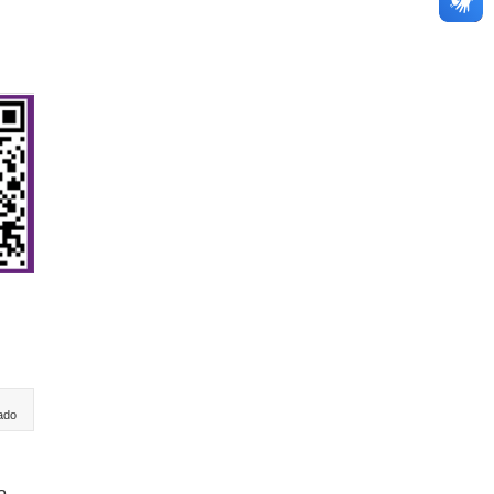
ado
a