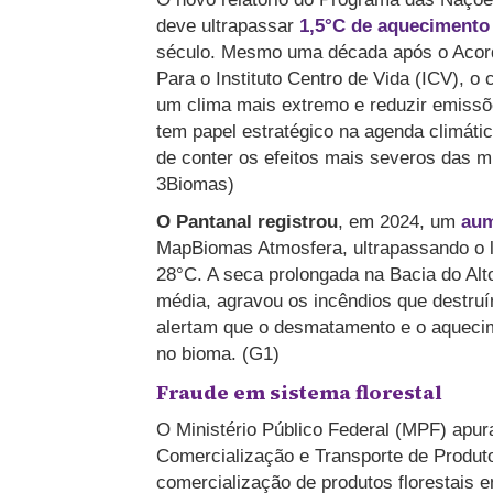
deve ultrapassar
1,5°C de aquecimento
século. Mesmo uma década após o Acordo
Para o Instituto Centro de Vida (ICV), o
um clima mais extremo e reduzir emissõ
tem papel estratégico na agenda climáti
de conter os efeitos mais severos das m
3Biomas)
O Pantanal registrou
, em 2024, um
aum
MapBiomas Atmosfera, ultrapassando o l
28°C. A seca prolongada na Bacia do Al
média, agravou os incêndios que destruí
alertam que o desmatamento e o aquecim
no bioma. (G1)
Fraude em sistema florestal
O Ministério Público Federal (MPF) apur
Comercialização e Transporte de Produtos
comercialização de produtos florestais 