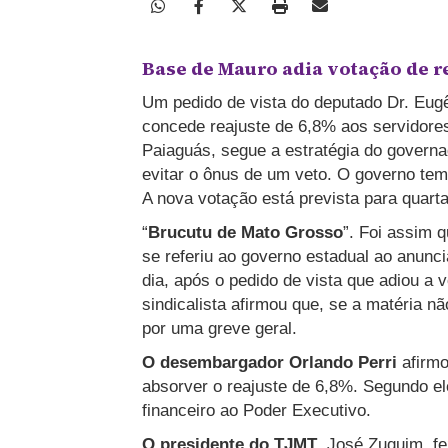
Base de Mauro adia votação de r
Um pedido de vista do deputado Dr. Eug
concede reajuste de 6,8% aos servidores
Paiaguás, segue a estratégia do governa
evitar o ônus de um veto. O governo tem
A nova votação está prevista para quarta
“
Brucutu de Mato Grosso
”. Foi assim 
se referiu ao governo estadual ao anunc
dia, após o pedido de vista que adiou a v
sindicalista afirmou que, se a matéria n
por uma greve geral.
O desembargador Orlando Perri
afirmo
absorver o reajuste de 6,8%. Segundo el
financeiro ao Poder Executivo.
O presidente do TJMT
, José Zuquim, f