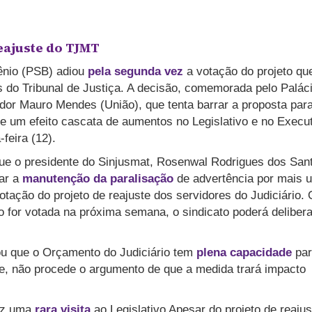
eajuste do TJMT
ênio (PSB) adiou
pela segunda vez
a votação do projeto qu
 do Tribunal de Justiça. A decisão, comemorada pelo Palác
dor Mauro Mendes (União), que tenta barrar a proposta par
e um efeito cascata de aumentos no Legislativo e no Execut
-feira (12).
que o presidente do Sinjusmat, Rosenwal Rodrigues dos San
iar a
manutenção da paralisação
de advertência por mais 
otação do projeto de reajuste dos servidores do Judiciário. 
ão for votada na próxima semana, o sindicato poderá delibera
u que o Orçamento do Judiciário tem
plena capacidade
par
e, não procede o argumento de que a medida trará impacto
ez uma
rara visita
ao Legislativo Apesar do projeto de reajus