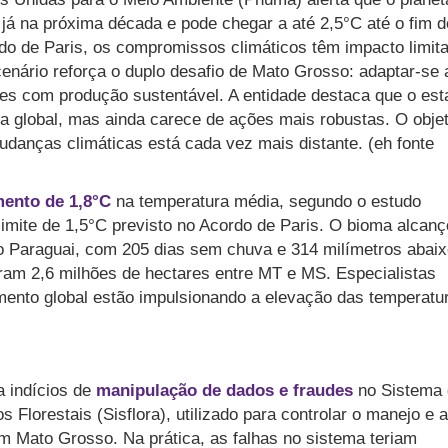
já na próxima década e pode chegar a até 2,5°C até o fim d
 de Paris, os compromissos climáticos têm impacto limita
 cenário reforça o duplo desafio de Mato Grosso: adaptar-se 
es com produção sustentável. A entidade destaca que o est
ca global, mas ainda carece de ações mais robustas. O objet
udanças climáticas está cada vez mais distante. (eh fonte
ento de 1,8°C
na temperatura média, segundo o estudo
imite de 1,5°C previsto no Acordo de Paris. O bioma alcan
to Paraguai, com 205 dias sem chuva e 314 milímetros abaix
ram 2,6 milhões de hectares entre MT e MS. Especialistas
ento global estão impulsionando a elevação das temperatu
a indícios de
manipulação de dados e fraudes
no Sistema 
 Florestais (Sisflora), utilizado para controlar o manejo e a
em Mato Grosso. Na prática, as falhas no sistema teriam