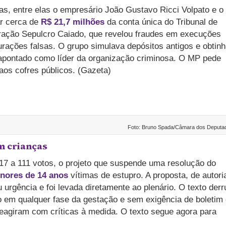
as, entre elas o empresário João Gustavo Ricci Volpato e o
ar cerca de
R$ 21,7 milhões
da conta única do Tribunal de
eração Sepulcro Caiado, que revelou fraudes em execuções
rações falsas. O grupo simulava depósitos antigos e obtin
é apontado como líder da organização criminosa. O MP pede
aos cofres públicos. (Gazeta)
Foto: Bruno Spada/Câmara dos Deputa
m crianças
7 a 111 votos, o projeto que suspende uma resolução do
nores de 14 anos
vítimas de estupro. A proposta, de autori
 urgência e foi levada diretamente ao plenário. O texto der
o em qualquer fase da gestação e sem exigência de boletim
eagiram com críticas à medida. O texto segue agora para