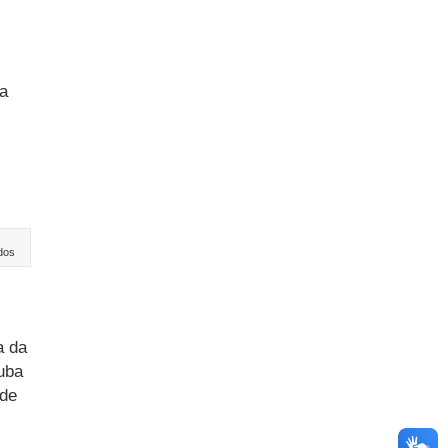
ha
dos
a da
ruba
 de