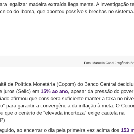
para legalizar madeira extraída ilegalmente. A investigação 
écnico do Ibama, que apontou possíveis brechas no sistema
Foto: Marcello Casal JrAgência Br
itê de Política Monetária (Copom) do Banco Central decidiu
e juros (Selic) em
15% ao ano
, apesar da pressão do gove
ado afirmou que considera suficiente manter a taxa no níve
do” para garantir a convergência da inflação à meta. O Cop
rou que o cenário de “elevada incerteza” exige cautela na
SP)
eguido, ao encerrar o dia pela primeira vez acima dos
153 m