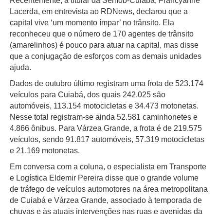
Recentemente, a titular da Semob-Cuiabá, Francyanne
Lacerda, em entrevista ao RDNews, declarou que a
capital vive ‘um momento ímpar’ no trânsito. Ela
reconheceu que o número de 170 agentes de trânsito
(amarelinhos) é pouco para atuar na capital, mas disse
que a conjugação de esforços com as demais unidades
ajuda.
Dados de outubro último registram uma frota de 523.174
veículos para Cuiabá, dos quais 242.025 são
automóveis, 113.154 motocicletas e 34.473 motonetas.
Nesse total registram-se ainda 52.581 caminhonetes e
4.866 ônibus. Para Várzea Grande, a frota é de 219.575
veículos, sendo 91.817 automóveis, 57.319 motocicletas
e 21.169 motonetas.
Em conversa com a coluna, o especialista em Transporte
e Logística Eldemir Pereira disse que o grande volume
de tráfego de veículos automotores na área metropolitana
de Cuiabá e Várzea Grande, associado à temporada de
chuvas e às atuais intervenções nas ruas e avenidas da