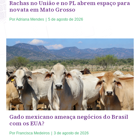
Rachas no União e no PL abrem espaço para
novata em Mato Grosso
Por
Adriana Mendes
|
5 de agosto de 2026
Gado mexicano ameaça negócios do Brasil
com os EUA?
Por
Francisca Medeiros
|
3 de agosto de 2026