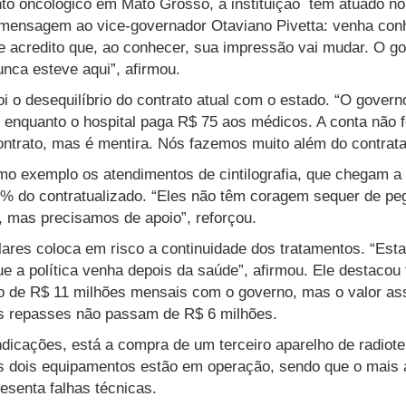
to oncológico em Mato Grosso, a instituição tem atuado no 
 mensagem ao vice-governador Otaviano Pivetta: venha conh
 e acredito que, ao conhecer, sua impressão vai mudar. O
ca esteve aqui”, afirmou.
oi o desequilíbrio do contrato atual com o estado. “O gover
, enquanto o hospital paga R$ 75 aos médicos. A conta não 
ontrato, mas é mentira. Nós fazemos muito além do contrata
mo exemplo os atendimentos de cintilografia, que chegam a
0% do contratualizado. “Eles não têm coragem sequer de pe
, mas precisamos de apoio”, reforçou.
lares coloca em risco a continuidade dos tratamentos. “Est
 a política venha depois da saúde”, afirmou. Ele destacou
o de R$ 11 milhões mensais com o governo, mas o valor as
os repasses não passam de R$ 6 milhões.
indicações, está a compra de um terceiro aparelho de radiot
s dois equipamentos estão em operação, sendo que o mais a
resenta falhas técnicas.