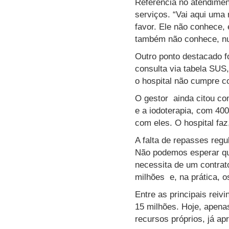
Referência no atendimen
serviços. “Vai aqui uma
favor. Ele não conhece,
também não conhece, nun
Outro ponto destacado f
consulta via tabela SUS
o hospital não cumpre c
O gestor ainda citou co
e a iodoterapia, com 40
com eles. O hospital faz
A falta de repasses regu
Não podemos esperar que
necessita de um contrat
milhões e, na prática, 
Entre as principais reiv
15 milhões. Hoje, apena
recursos próprios, já ap