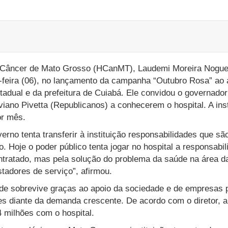
e Câncer de Mato Grosso (HCanMT), Laudemi Moreira Noguei
feira (06), no lançamento da campanha “Outubro Rosa” ao a
stadual e da prefeitura de Cuiabá. Ele convidou o governad
viano Pivetta (Republicanos) a conhecerem o hospital. A ins
or mês.
rno tenta transferir à instituição responsabilidades que sã
o. Hoje o poder público tenta jogar no hospital a responsabil
ntratado, mas pela solução do problema da saúde na área d
adores de serviço”, afirmou.
ade sobrevive graças ao apoio da sociedade e de empresas 
es diante da demanda crescente. De acordo com o diretor, a
 milhões com o hospital.