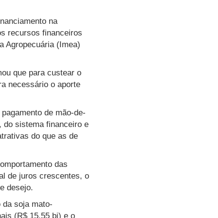
inanciamento na
s recursos financeiros
ia Agropecuária (Imea)
mou que para custear o
ra necessário o aporte
 e pagamento de mão-de-
, do sistema financeiro e
trativas do que as de
comportamento das
al de juros crescentes, o
e desejo.
o da soja mato-
is (R$ 15,55 bi) e o