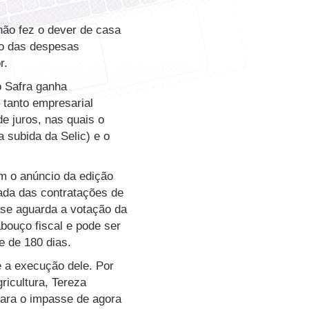
ão fez o dever de casa
to das despesas
r.
o Safra ganha
 tanto empresarial
e juros, nas quais o
 subida da Selic) e o
m o anúncio da edição
ada das contratações de
 se aguarda a votação da
bouço fiscal e pode ser
e de 180 dias.
e a execução dele. Por
ricultura, Tereza
 para o impasse de agora