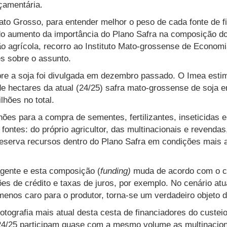
çamentária.
to Grosso, para entender melhor o peso de cada fonte de f
 do aumento da importância do Plano Safra na composição do
ão agrícola, recorro ao Instituto Mato-grossense de Econom
es sobre o assunto.
re a soja foi divulgada em dezembro passado. O Imea esti
de hectares da atual (24/25) safra mato-grossense de soja e
lhões no total.
hões para a compra de sementes, fertilizantes, inseticidas
fontes: do próprio agricultor, das multinacionais e revendas
reserva recursos dentro do Plano Safra em condições mais a
agente e esta composição (
funding)
muda de acordo com o 
es de crédito e taxas de juros, por exemplo. No cenário atu
menos caro para o produtor, torna-se um verdadeiro objeto d
tografia mais atual desta cesta de financiadores do custei
24/25 participam quase com a mesmo volume as multinaciona