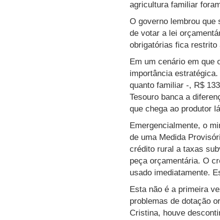
agricultura familiar for
O governo lembrou que s
de votar a lei orçament
obrigatórias fica restri
Em um cenário em que o
importância estratégica
quanto familiar -, R$ 1
Tesouro banca a diferen
que chega ao produtor l
Emergencialmente, o min
de uma Medida Provisóri
crédito rural a taxas s
peça orçamentária. O cré
usado imediatamente. Es
Esta não é a primeira v
problemas de dotação or
Cristina, houve desconti