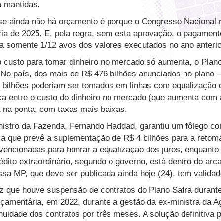
am mantidas.
e ainda não há orçamento é porque o Congresso Nacional n
ária de 2025. E, pela regra, sem esta aprovação, o pagamen
to a somente 1/12 avos dos valores executados no ano anterio
 custo para tomar dinheiro no mercado só aumenta, o Plan
. No país, dos mais de R$ 476 bilhões anunciados no plano –
33 bilhões poderiam ser tomados em linhas com equalização d
ça entre o custo do dinheiro no mercado (que aumenta com a
á na ponta, com taxas mais baixas.
istro da Fazenda, Fernando Haddad, garantiu um fôlego co
a que prevê a suplementação de R$ 4 bilhões para a retom
ubvencionadas para honrar a equalização dos juros, enquanto
dito extraordinário, segundo o governo, está dentro do arca
sa MP, que deve ser publicada ainda hoje (24), tem validad
ez que houve suspensão de contratos do Plano Safra durant
çamentária, em 2022, durante a gestão da ex-ministra da Ag
nuidade dos contratos por três meses. A solução definitiva