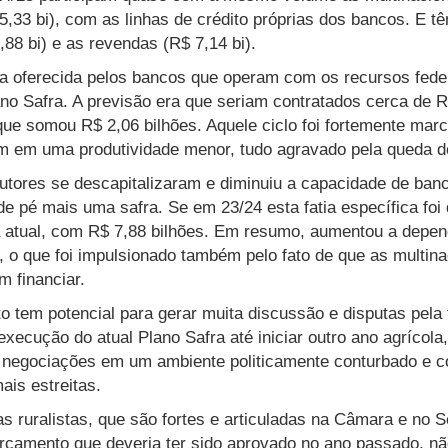
5,33 bi), com as linhas de crédito próprias dos bancos. E t
,88 bi) e as revendas (R$ 7,14 bi).
la oferecida pelos bancos que operam com os recursos feder
ano Safra. A previsão era que seriam contratados cerca de R
 que somou R$ 2,06 bilhões. Aquele ciclo foi fortemente ma
am em uma produtividade menor, tudo agravado pela queda d
utores se descapitalizaram e diminuiu a capacidade de banc
 pé mais uma safra. Se em 23/24 esta fatia específica foi 
a atual, com R$ 7,88 bilhões. Em resumo, aumentou a depen
, o que foi impulsionado também pelo fato de que as multin
 financiar.
 tem potencial para gerar muita discussão e disputas pela f
xecução do atual Plano Safra até iniciar outro ano agrícol
s negociações em um ambiente politicamente conturbado e 
is estreitas.
s ruralistas, que são fortes e articuladas na Câmara e no 
orçamento que deveria ter sido aprovado no ano passado, nã