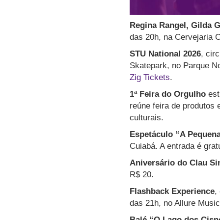
Regina Rangel, Gilda 
das 20h, na Cervejaria 
STU National 2026
, cir
Skatepark, no Parque No
Zig Tickets
.
1ª Feira do Orgulho
est
reúne feira de produtos 
culturais.
Espetáculo “A Pequena
Cuiabá. A entrada é gratu
Aniversário do Clau S
R$ 20.
Flashback Experience
,
das 21h, no Allure Music
Balé
“O Lago dos Cisn