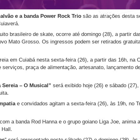
Galvão e a banda Power Rock Trio
são as atrações desta sex
Cuiaverá.
cuito brasileiro de skate, ocorre até domingo (28), a partir 
vo Mato Grosso. Os ingressos podem ser retirados gratuit
reia em Cuiabá nesta sexta-feira (26), a partir das 16h, na O
e serviços, praça de alimentação, artesanato, lançamento d
 Sereia – O Musical”
será exibido hoje (26) e sábado (27),
ita.
impatia
e convidados agitam a sexta-feira (26), às 19h, no Tr
 com a banda Rod Hanna e o grupo goiano Liga Joe, anima a s
 Hall.
es
” será apresentado neste sábado (27) e domingo (28), às 