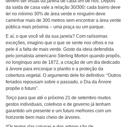
devem ser vistas da janela de cada um de nós. Depois
da saída de casa vale a relação 30/300: cada bairro deve
ter no mínimo 30% de área verde e ninguém deve
caminhar mais de 300 metros sem encontrar a área verde
pública mais próxima – uma praça ou um parque.
E aí, o que você vê da sua janela? Com raríssimas
exceções, imagino que o que se sente nos olhos e na
pele é a falta de mais verde. Gosto da ideia defendida
pelo jornalista americano Sterling Morton quando propôs,
no longínquo ano de 1872, a criação de um dia dedicado
à árvore para encorajar o plantio e a proteção da
cobertura vegetal. O argumento dele foi definitivo: “Outros
feriados repousam sobre o passado, o Dia da Árvore
propõe o futuro”.
Torço para que até o próximo 21 de setembro muitos
gestos individuais, coletivos e de governo já tenham
garantido um presente e um futuro melhores com um
horizonte bem mais cheio de árvores.
*Os textos das colunas e dos artigos são de