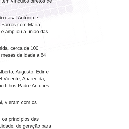
têm vínculos diretos de
do casal Antônio e
e Barros com Maria
 e ampliou a união das
ida, cerca de 100
s meses de idade a 84
lberto, Augusto, Edir e
l Vicente, Aparecida,
o filhos Padre Antunes,
al, vieram com os
 os princípios das
alidade, de geração para