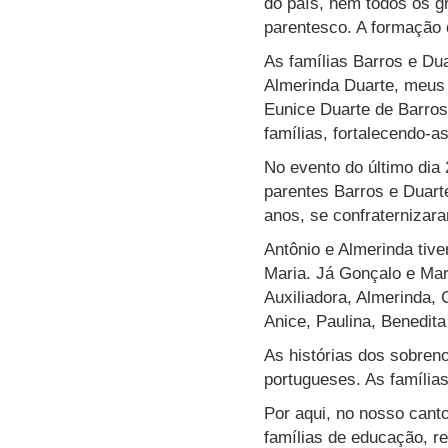
do país, nem todos os g
parentesco. A formação 
As famílias Barros e Dua
Almerinda Duarte, meus
Eunice Duarte de Barros
famílias, fortalecendo-a
No evento do último dia
parentes Barros e Duarte
anos, se confraternizar
Antônio e Almerinda tive
Maria. Já Gonçalo e Mar
Auxiliadora, Almerinda,
Anice, Paulina, Benedit
As histórias dos sobren
portugueses. As família
Por aqui, no nosso cant
famílias de educação, re