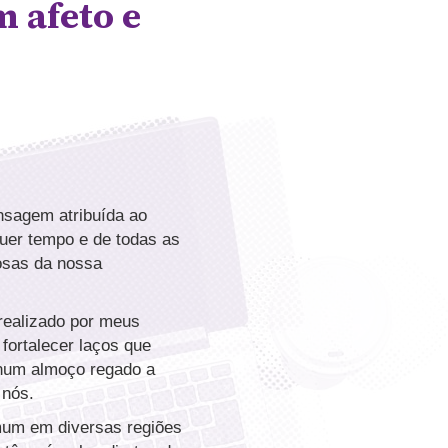
m afeto e
ensagem atribuída ao
quer tempo e de todas as
osas da nossa
 realizado por meus
fortalecer laços que
 num almoço regado a
 nós.
mum em diversas regiões