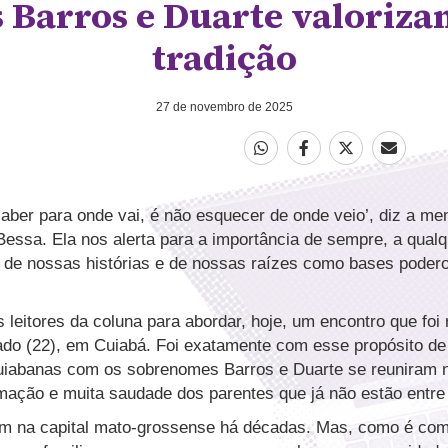
 Barros e Duarte valoriza
tradição
27 de novembro de 2025
saber para onde vai, é não esquecer de onde veio’, diz a m
 Bessa. Ela nos alerta para a importância de sempre, a qual
 de nossas histórias e de nossas raízes como bases poder
 leitores da coluna para abordar, hoje, um encontro que foi
ado (22), em Cuiabá. Foi exatamente com esse propósito de 
cuiabanas com os sobrenomes Barros e Duarte se reuniram
imação e muita saudade dos parentes que já não estão entre
em na capital mato-grossense há décadas. Mas, como é co