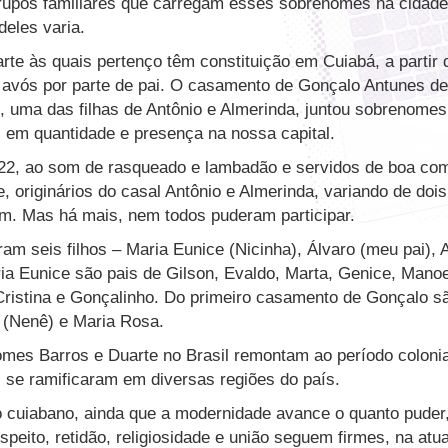
rupos familiares que carregam esses sobrenomes na cidade 
deles varia.
rte às quais pertenço têm constituição em Cuiabá, a partir 
 avós por parte de pai. O casamento de Gonçalo Antunes d
, uma das filhas de Antônio e Almerinda, juntou sobrenomes
s em quantidade e presença na nossa capital.
 22, ao som de rasqueado e lambadão e servidos de boa com
, originários do casal Antônio e Almerinda, variando de doi
am. Mas há mais, nem todos puderam participar.
ram seis filhos – Maria Eunice (Nicinha), Álvaro (meu pai), A
ia Eunice são pais de Gilson, Evaldo, Marta, Genice, Manoe
 Cristina e Gonçalinho. Do primeiro casamento de Gonçalo sã
a (Nenê) e Maria Rosa.
omes Barros e Duarte no Brasil remontam ao período coloni
s se ramificaram em diversas regiões do país.
o cuiabano, ainda que a modernidade avance o quanto puder,
speito, retidão, religiosidade e união seguem firmes, na atu