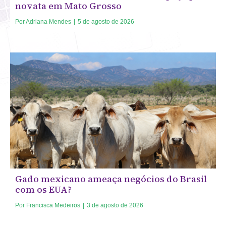
novata em Mato Grosso
Por
Adriana Mendes
|
5 de agosto de 2026
Gado mexicano ameaça negócios do Brasil
com os EUA?
Por
Francisca Medeiros
|
3 de agosto de 2026