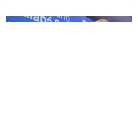
Cuiabá: o futuro ainda não começou
29 de abril de 2026
A iniciativa privada tomou a frente do debate sobre o